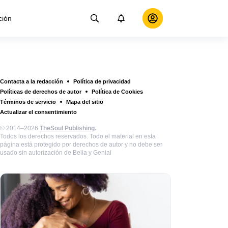
ción
Contacta a la redacción
Política de privacidad
Políticas de derechos de autor
Política de Cookies
Términos de servicio
Mapa del sitio
Actualizar el consentimiento
© 2014–2026
TheSoul Publishing
.
Todos los derechos reservados. Todo el material en esta
página está protegido por derechos de autor y no debe ser
usado sin autorización de Bella y Genial