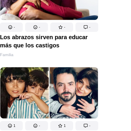
-
-
-
-
Los abrazos sirven para educar
más que los castigos
Familia
1
-
1
-