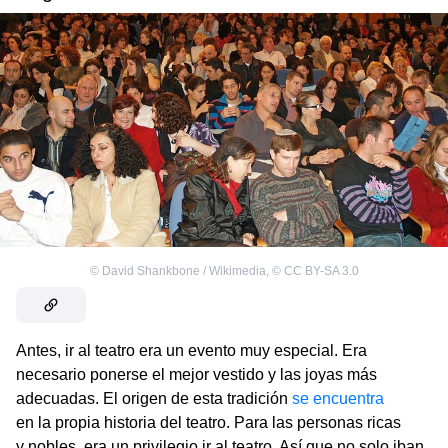
©
David Shankbone / Wikimedia
,
©
CC BY-SA 3.0
Antes, ir al teatro era un evento muy especial. Era
necesario ponerse el mejor vestido y las joyas más
adecuadas. El origen de esta tradición
se encuentra
en la propia historia del teatro. Para las personas ricas
y nobles, era un privilegio ir al teatro. Así que no solo iban