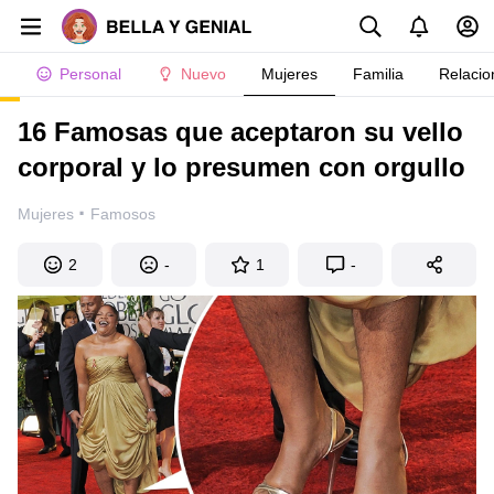
Personal
Nuevo
Mujeres
Familia
Relacio
16 Famosas que aceptaron su vello
corporal y lo presumen con orgullo
·
Mujeres
Famosos
2
-
1
-