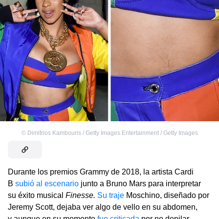
©
Dimitrios Kambouris / Getty Images Entertainment / Getty Images
Durante los premios Grammy de 2018, la artista Cardi
B
subió al escenario
junto a Bruno Mars para interpretar
su éxito musical
Finesse.
Su traje
Moschino, diseñado por
Jeremy Scott, dejaba ver algo de vello en su abdomen,
y aunque en su momento
fue criticada
por no depilar