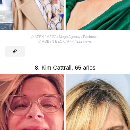
©
APEX / MEGA / Mega Agency / Eastnews
,
©
ROBYN BECK / AFP / Eastnews
8. Kim Cattrall, 65 años