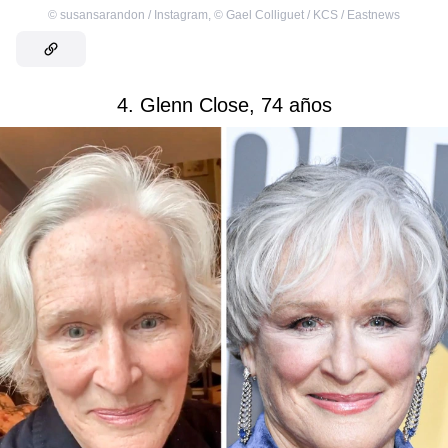
©
susansarandon / Instagram
,
©
Gael Colliguet / KCS / Eastnews
4. Glenn Close, 74 años