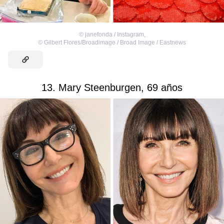
©
janefonda / Instagram
,
©
Gilbert Flores/Broadimage / Broad Image / Eastnews
13. Mary Steenburgen, 69 años