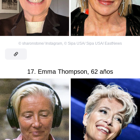
©
sharonstone/ Instagram
,
©
Sipa USA/ Sipa USA/ EastNews
17. Emma Thompson, 62 años