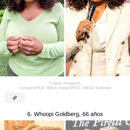
©
oprah / Instagram
,
©
imageSPACE / MEGA / imageSPACE / MEGA / Eastnews
6. Whoopi Goldberg, 66 años