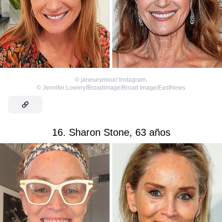
©
janeseymour/ Instagram
,
©
Jennifer Lowery/Broadimage/Broad Image/EastNews
16. Sharon Stone, 63 años