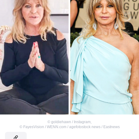
©
goldiehawn / Instagram
,
©
FayesVision / WENN.com / agefotostock news / Eastnews