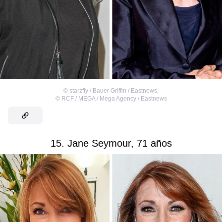
©
starzfly / Bauer Griffin / Eastnews
,
©
RCF / MEGA / Mega Agency / Eastnews
15. Jane Seymour, 71 años