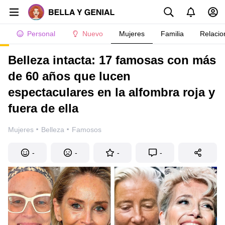
Personal
Nuevo
Mujeres
Familia
Relacio
Belleza intacta: 17 famosas con más
de 60 años que lucen
espectaculares en la alfombra roja y
fuera de ella
·
·
Mujeres
Belleza
Famosos
-
-
-
-