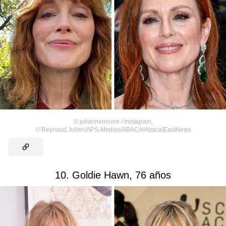
©
juliannemoore / Instagram
,
©
Reynaud Julien/APS-Medias/ABACA/Abaca/EastNews
10. Goldie Hawn, 76 años