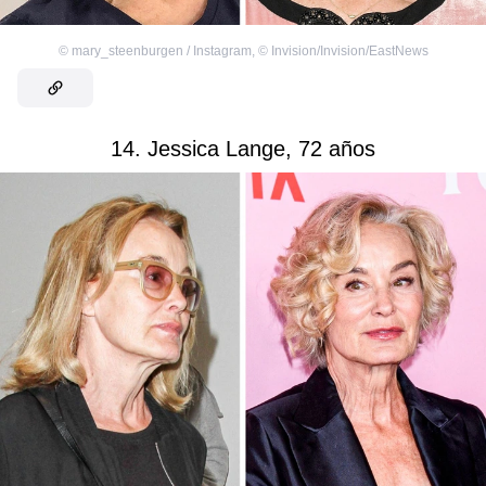
©
mary_steenburgen / Instagram
,
©
Invision/Invision/EastNews
14. Jessica Lange, 72 años