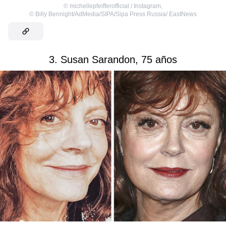
©
michellepfeifferofficial / Instagram
,
©
Billy Bennight/AdMedia/SIPA/Sipa Press Russia/ EastNews
3. Susan Sarandon, 75 años