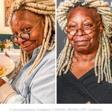
©
whoopigoldberg / Instagram
,
©
MIGUEL MEDINA / AFP / Eastnews