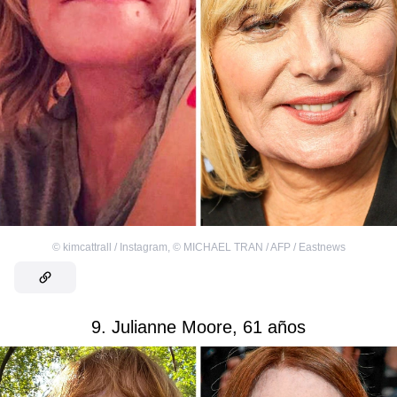
©
kimcattrall / Instagram
,
©
MICHAEL TRAN / AFP / Eastnews
9. Julianne Moore, 61 años