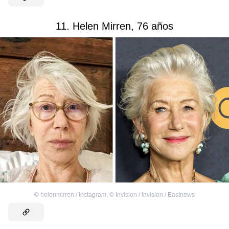
11. Helen Mirren, 76 años
©
helenmirren / Instagram
,
©
Invision / Invision / Eastnews