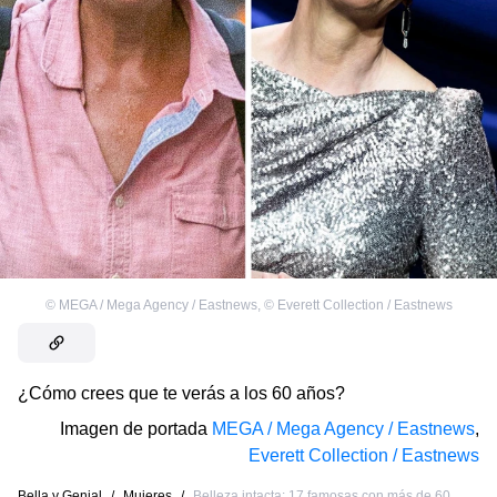
©
MEGA / Mega Agency / Eastnews
,
©
Everett Collection / Eastnews
¿Cómo crees que te verás a los 60 años?
Imagen de portada
MEGA / Mega Agency / Eastnews
,
Everett Collection / Eastnews
Bella y Genial
/
Mujeres
/
Belleza intacta: 17 famosas con más de 60