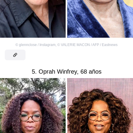
©
glennclose / Instagram
,
©
VALERIE MACON / AFP / Eastnews
5. Oprah Winfrey, 68 años