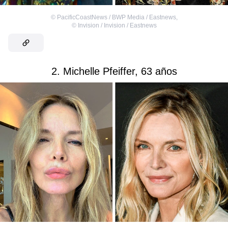
©
PacificCoastNews / BWP Media / Eastnews
,
©
Invision / Invision / Eastnews
2. Michelle Pfeiffer, 63 años