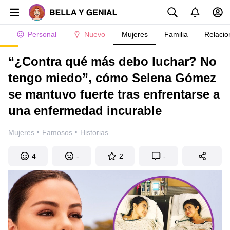
Personal
Nuevo
Mujeres
Familia
Relacio
“¿Contra qué más debo luchar? No
tengo miedo”, cómo Selena Gómez
se mantuvo fuerte tras enfrentarse a
una enfermedad incurable
·
·
Mujeres
Famosos
Historias
4
-
2
-