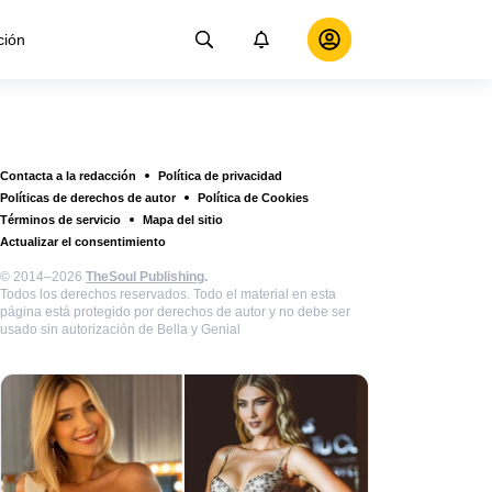
ción
Contacta a la redacción
Política de privacidad
Políticas de derechos de autor
Política de Cookies
Términos de servicio
Mapa del sitio
Actualizar el consentimiento
© 2014–2026
TheSoul Publishing
.
Todos los derechos reservados. Todo el material en esta
página está protegido por derechos de autor y no debe ser
usado sin autorización de Bella y Genial