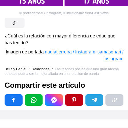
©
portiaderossi / Instagram
,
©
Invision/Invision/East News
¿Cuál es la relación con mayor diferencia de edad que
has tenido?
Imagen de portada
nadiatferreira / Instagram
,
samasghari /
Instagram
Bella y Genial
/
Relaciones
/
Las razones por las que una gran brecha
de edad podría ser la mejor aliada en una relación de pareja
Compartir este artículo