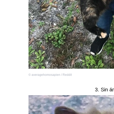
©
averagehomosapien / Reddit
3. Sin á