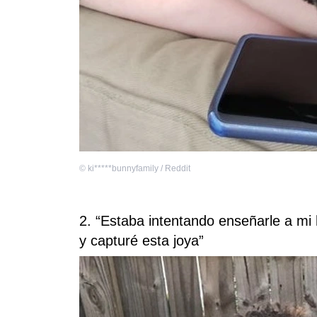
©
ki*****bunnyfamily / Reddit
2. “Estaba intentando enseñarle a mi 
y capturé esta joya”