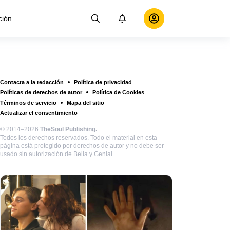
ción
Contacta a la redacción
Política de privacidad
Políticas de derechos de autor
Política de Cookies
Términos de servicio
Mapa del sitio
Actualizar el consentimiento
© 2014–2026
TheSoul Publishing
.
Todos los derechos reservados. Todo el material en esta
página está protegido por derechos de autor y no debe ser
usado sin autorización de Bella y Genial