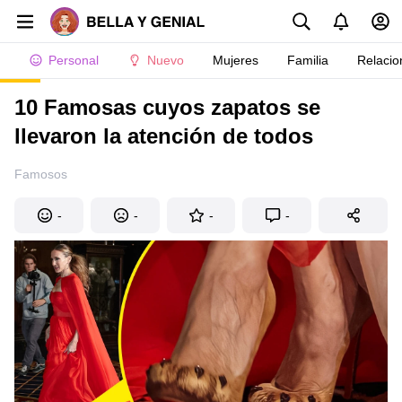
Personal
Nuevo
Mujeres
Familia
Relacio
10 Famosas cuyos zapatos se
llevaron la atención de todos
Famosos
-
-
-
-