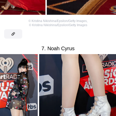
©
Kristina Nikishina/Epsilon/Getty Images
,
©
Kristina Nikishina/Epsilon/Getty Images
7. Noah Cyrus