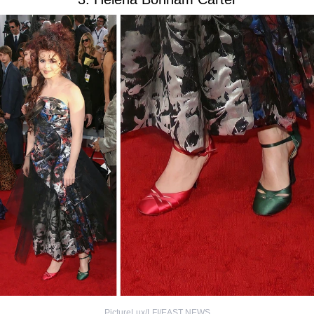
PictureLux/LFI/EAST NEWS