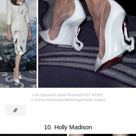
Can Nguyen/Capital Pictures/EAST NEWS
,
©
Danny Martindale/WireImage/Getty Images
10. Holly Madison