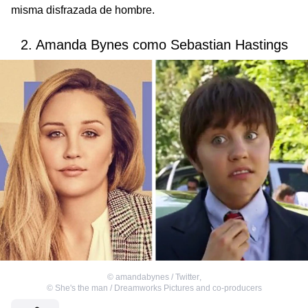
misma disfrazada de hombre.
2. Amanda Bynes como Sebastian Hastings
©
amandabynes / Twitter
,
©
She's the man / Dreamworks Pictures and co-producers