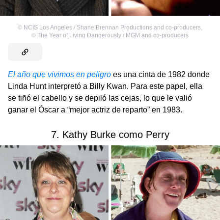
©
NCIS Los Angeles / Shane Brennan Productions and co-producers
,
©
The Year of Living Dangerously / MGM and co-producers
El año que vivimos en peligro
es una cinta de 1982 donde
Linda Hunt interpretó a Billy Kwan. Para este papel, ella
se tiñó el cabello y se depiló las cejas, lo que le valió
ganar el Óscar a “mejor actriz de reparto” en 1983.
7. Kathy Burke como Perry