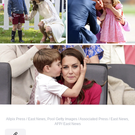
Allpix Press / East News
,
Pool Getty Images / Associated Press / East News
,
AFP/ East News