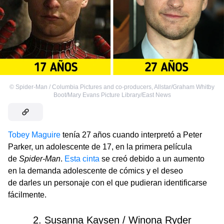
©
Spider-Man / Columbia Pictures and co-producers
,
Allstar/Graham Whitby
Boot/Mary Evans Picture Library/East News
Tobey Maguire
tenía 27 años cuando interpretó a Peter
Parker, un adolescente de 17, en la primera película
de
Spider-Man
.
Esta cinta
se creó debido a un aumento
en la demanda adolescente de cómics y el deseo
de darles un personaje con el que pudieran identificarse
fácilmente.
2. Susanna Kaysen / Winona Ryder