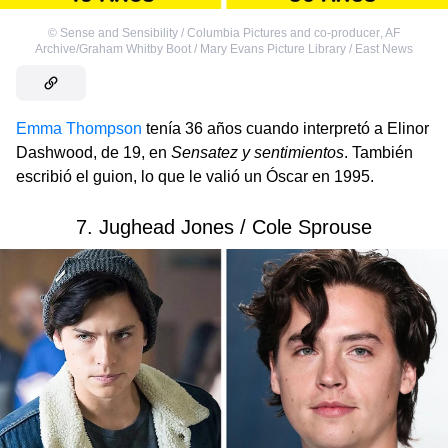
©
Sense and Sensibility / Columbia Pictures and co-producer
,
AF
Archive/Graham Whitby Boot / Mary Evans Picture Library / East News
Emma Thompson
tenía 36 años cuando interpretó a Elinor
Dashwood, de 19, en
Sensatez y sentimientos
. También
escribió el guion, lo que le valió un Óscar en 1995.
7. Jughead Jones / Cole Sprouse