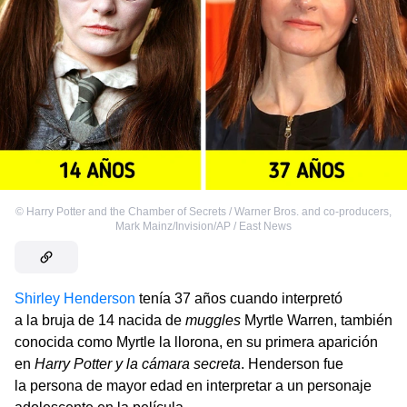
©
Harry Potter and the Chamber of Secrets / Warner Bros. and co-producers
,
Mark Mainz/Invision/AP / East News
Shirley Henderson
tenía 37 años cuando interpretó
a la bruja de 14 nacida de
muggles
Myrtle Warren, también
conocida como Myrtle la llorona, en su primera aparición
en
Harry Potter y la cámara secreta
. Henderson fue
la persona de mayor edad en interpretar a un personaje