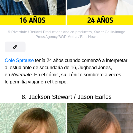
©
Riverdale / Berlanti Productions and co-producers
,
Xavier Collin/Image
Press Agency/BWP Media / East News
Cole Sprouse
tenía 24 años cuando comenzó a interpretar
al estudiante de secundaria de 16, Jughead Jones,
en
Riverdale
. En el cómic, su icónico sombrero a veces
le permitía viajar en el tiempo.
8. Jackson Stewart / Jason Earles