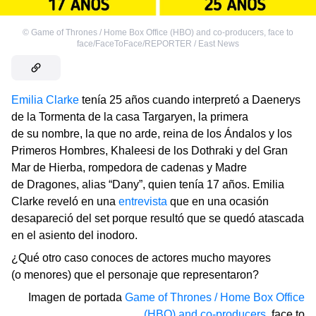
©
Game of Thrones / Home Box Office (HBO) and co-producers
,
face to
face/FaceToFace/REPORTER / East News
Emilia Clarke
tenía 25 años cuando interpretó a Daenerys
de la Tormenta de la casa Targaryen, la primera
de su nombre, la que no arde, reina de los Ándalos y los
Primeros Hombres, Khaleesi de los Dothraki y del Gran
Mar de Hierba, rompedora de cadenas y Madre
de Dragones, alias “Dany”, quien tenía 17 años. Emilia
Clarke reveló en una
entrevista
que en una ocasión
desapareció del set porque resultó que se quedó atascada
en el asiento del inodoro.
¿Qué otro caso conoces de actores mucho mayores
(o menores) que el personaje que representaron?
Imagen de portada
Game of Thrones / Home Box Office
(HBO) and co-producers
,
face to