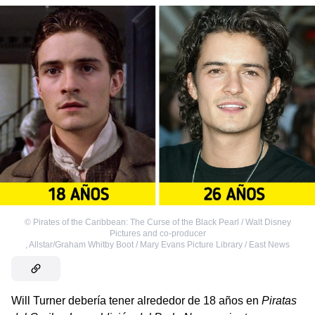
©
Pirates of the Caribbean: The Curse of the Black Pearl / Walt Disney
Pictures and co-producer
,
Allstar/Graham Whitby Boot / Mary Evans Picture Library / East News
Will Turner debería tener alrededor de 18 años en
Piratas