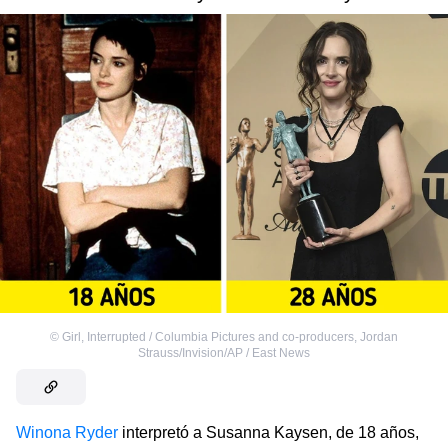
©
Girl, Interrupted / Columbia Pictures and co-producers
,
Jordan
Strauss/Invision/AP / East News
Winona Ryder
interpretó a Susanna Kaysen, de 18 años,