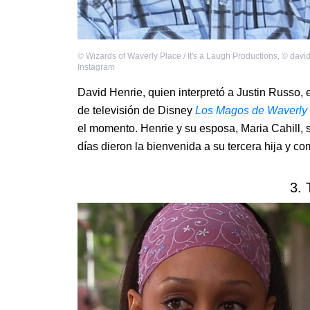
©
Wizards of Waverly Place / It's a Laugh Productions
,
©
david
Instagram
David Henrie, quien interpretó a Justin Russo
de televisión de Disney
Los Magos de Waverly
el momento. Henrie y su esposa, Maria Cahill,
días dieron la bienvenida a su tercera hija y co
3. 