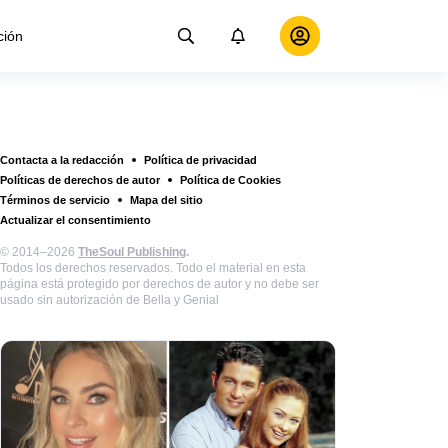
ción
Contacta a la redacción
Política de privacidad
Políticas de derechos de autor
Política de Cookies
Términos de servicio
Mapa del sitio
Actualizar el consentimiento
© 2014–2026
TheSoul Publishing
.
Todos los derechos reservados. Todo el material en esta
página está protegido por derechos de autor y no debe ser
usado sin autorización de Bella y Genial