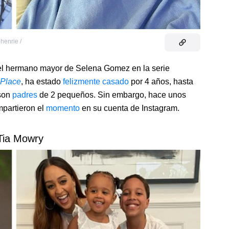
henrie /
, el hermano mayor de Selena Gomez en la serie
 Place
, ha estado
felizmente casado
por 4 años, hasta
 son
padres
de 2 pequeños. Sin embargo, hace unos
mpartieron el
momento
en su cuenta de Instagram.
Tia Mowry