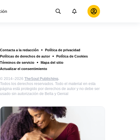
ción
Contacta a la redacción
Política de privacidad
Políticas de derechos de autor
Política de Cookies
Términos de servicio
Mapa del sitio
Actualizar el consentimiento
© 2014–2026
TheSoul Publishing
.
Todos los derechos reservados. Todo el material en esta
página está protegido por derechos de autor y no debe ser
usado sin autorización de Bella y Genial