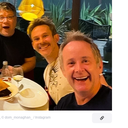
,
©
dom_monaghan_ / Instagram