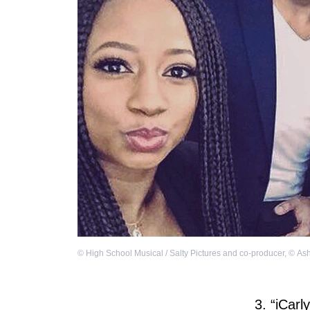
©
High School Musical / Salty Pictures and co-producer
,
©
Ash
3. “iCarl