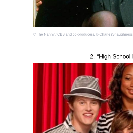
©
The Nanny / CBS and co-producers
,
©
CharlesShaughness
2. “High School