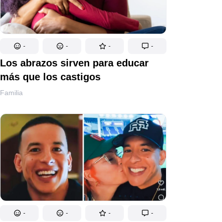
-
-
-
-
Los abrazos sirven para educar
más que los castigos
Familia
-
-
-
-