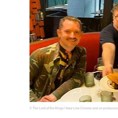
©
The Lord of the Rings / New Line Cinema and co-producers