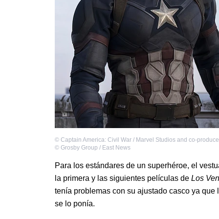
©
Captain America: Civil War / Marvel Studios and co-produce
©
Grosby Group / East News
Para los estándares de un superhéroe, el vest
la primera y las siguientes películas de
Los Ve
tenía problemas con su ajustado casco ya que
se lo ponía.