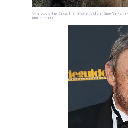
©
he Lord of the Rings: The Fellowship of the Ring/ New Lin
and co-producers