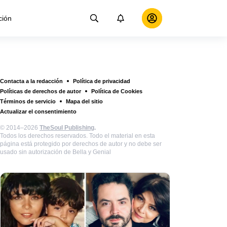
ción
Contacta a la redacción
Política de privacidad
Políticas de derechos de autor
Política de Cookies
Términos de servicio
Mapa del sitio
Actualizar el consentimiento
© 2014–2026
TheSoul Publishing
.
Todos los derechos reservados. Todo el material en esta
página está protegido por derechos de autor y no debe ser
usado sin autorización de Bella y Genial