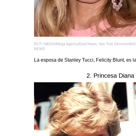
RCF / MEGA/Mega Agency/East News
,
Van Tine Dennis/ABA
NEWS
La esposa de Stanley Tucci, Felicity Blunt, es l
2. Princesa Diana