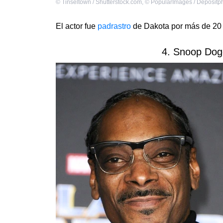
©
Tinseltown / Shutterstock.com
,
©
PopularImages / Depositp
El actor fue
padrastro
de Dakota por más de 20
4. Snoop Dog