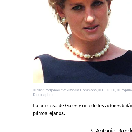
©
Nick Parfjonov / Wikimedia Commons
,
©
CC0 1.0
,
©
Popula
Depositphotos
La princesa de Gales y uno de los actores bri
primos lejanos.
3. Antonio Band