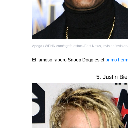
Apega / WENN.com/agefotostock/East News
,
Invision/Invisio
El famoso rapero Snoop Dogg es el
primo her
5. Justin Bi