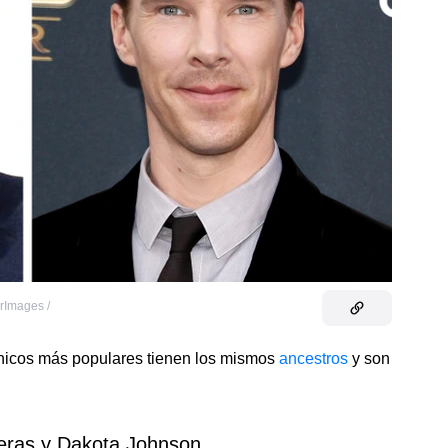
rImages /
tánicos más populares tienen los mismos
ancestros
y son
eras y Dakota Johnson