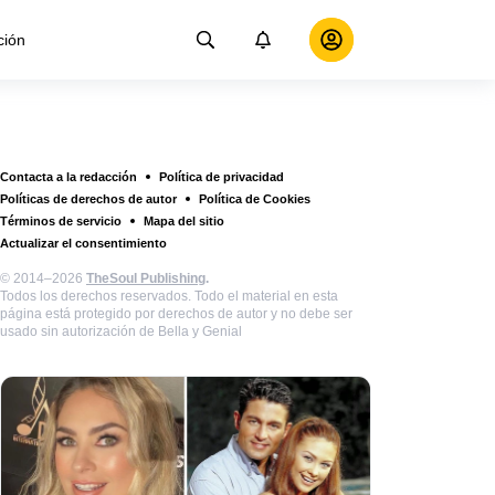
ción
Contacta a la redacción
Política de privacidad
Políticas de derechos de autor
Política de Cookies
Términos de servicio
Mapa del sitio
Actualizar el consentimiento
© 2014–2026
TheSoul Publishing
.
Todos los derechos reservados. Todo el material en esta
página está protegido por derechos de autor y no debe ser
usado sin autorización de Bella y Genial