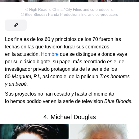
©
High Road to China / City Films and co-producers
,
©
Blue Bloods / Panda Productions Inc. and co-producers
Los finales de los 60 y principios de los 70 fueron las
fechas en las que tuvieron lugar sus comienzos
en la actuación.
Hombre
que se distingue a donde vaya
por su clásico bigote, su papel más recordado es el del
investigador privado protagonista de la serie de los
80
Magnum, P.I.,
así como el de la película
Tres hombres
y un bebé.
Sus proyectos no han cesado y hasta el momento
lo hemos podido ver en la serie de televisión
Blue Bloods
.
4. Michael Douglas