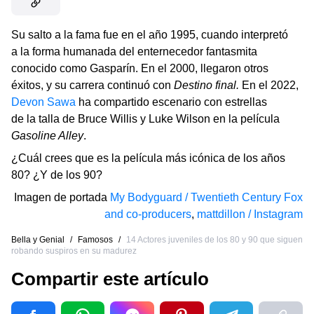
Su salto a la fama fue en el año 1995, cuando interpretó
a la forma humanada del enternecedor fantasmita
conocido como Gasparín. En el 2000, llegaron otros
éxitos, y su carrera continuó con
Destino final.
En el 2022,
Devon Sawa
ha compartido escenario con estrellas
de la talla de Bruce Willis y Luke Wilson en la película
Gasoline Alley
.
¿Cuál crees que es la película más icónica de los años
80? ¿Y de los 90?
Imagen de portada
My Bodyguard / Twentieth Century Fox
and co-producers
,
mattdillon / Instagram
Bella y Genial
/
Famosos
/
14 Actores juveniles de los 80 y 90 que siguen
robando suspiros en su madurez
Compartir este artículo