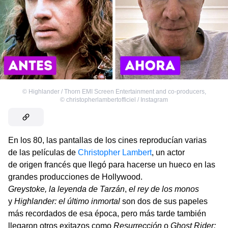
©
Highlander / Thorn EMI Screen Entertainment and co-producers
,
©
christopherlambertofficiel / Instagram
En los 80, las pantallas de los cines reproducían varias
de las películas de
Christopher Lambert
, un actor
de origen francés que llegó para hacerse un hueco en las
grandes producciones de Hollywood.
Greystoke, la leyenda de Tarzán
,
el rey de los monos
y
Highlander: el último inmortal
son dos de sus papeles
más recordados de esa época, pero más tarde también
llegaron otros exitazos como
Resurrección
o
Ghost Rider: