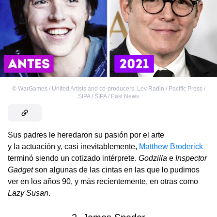
©
WarGames / United Artists and co-producers
,
Lev Radin / Pacific Press /
SIPA / SIPA / East News
Sus padres le heredaron su pasión por el arte
y la actuación y, casi inevitablemente,
Matthew Broderick
terminó siendo un cotizado intérprete.
Godzilla
e
Inspector
Gadget
son algunas de las cintas en las que lo pudimos
ver en los años 90, y más recientemente, en otras como
Lazy Susan
.