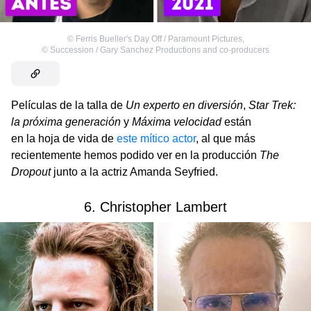
©
Ferris Bueller's Day Off / Paramount Pictures
,
©
Succession / Gary Sanchez Productions and co-producers
Películas de la talla de
Un experto en diversión
,
Star Trek:
la próxima generación
y
Máxima velocidad
están
en la hoja de vida de
este mítico actor
, al que más
recientemente hemos podido ver en la producción
The
Dropout
junto a la actriz Amanda Seyfried.
6. Christopher Lambert