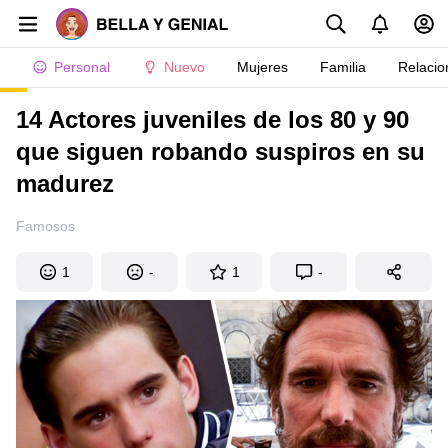
Personal
Nuevo
Mujeres
Familia
Relacio
14 Actores juveniles de los 80 y 90
que siguen robando suspiros en su
madurez
Famosos
1
-
1
-