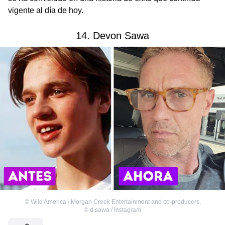
vigente al día de hoy.
14. Devon Sawa
©
Wild America / Morgan Creek Entertainment and co-producers
,
©
d.sawa / Instagram