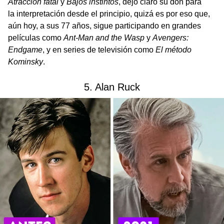
Atracción fatal
y
Bajos instintos
, dejó claro su don para
la interpretación desde el principio, quizá es por eso que,
aún hoy, a sus 77 años, sigue participando en grandes
películas como
Ant-Man and the Wasp
y
Avengers:
Endgame
,
y en series de televisión como
El método
Kominsky
.
5. Alan Ruck