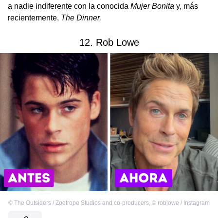
a nadie indiferente con la conocida
Mujer Bonita
y, más
recientemente,
The Dinner.
12. Rob Lowe
©
The Outsiders / Zoetrope Studios and co-producers
,
©
roblowe / Instagram