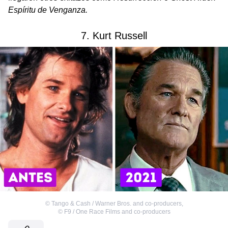
Espíritu de Venganza.
7. Kurt Russell
©
Tango & Cash / Warner Bros. and co-producers
,
©
F9 / One Race Films and co-producers