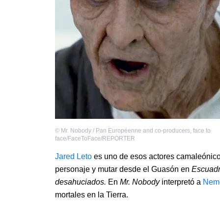
©
Mr. Nobody / Pan Européenne and co-producers
,
face to
face/FaceToFace/REPORTER
Jared Leto
es uno de esos actores camaleónicos
personaje y mutar desde el Guasón en
Escuadr
desahuciados.
En
Mr. Nobody
interpretó a
Nem
mortales en la Tierra.