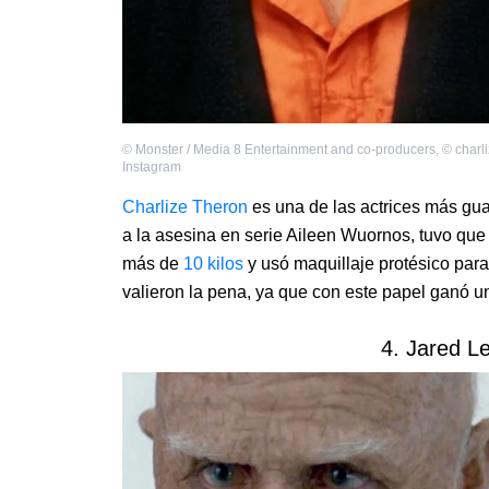
©
Monster / Media 8 Entertainment and co-producers
,
©
charli
Instagram
Charlize Theron
es una de las actrices más gua
a la asesina en serie Aileen Wuornos, tuvo que
más de
10 kilos
y usó maquillaje protésico para
valieron la pena, ya que con este papel ganó un
4. Jared L