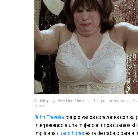
©
Hairspray / New Line Cinema and co-producers
,
Invision/In
News
John Travolta
rompió varios corazones con su 
interpretando a una mujer con unos cuantos kil
implicaba
cuatro horas
extra de trabajo para el