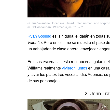
©
Blue Valentine / Incentive Filmed Entertainment and co-pro
©
Raffi Asdourian / Wikimedia
,
©
CC BY 2.0
Ryan Gosling
es, sin duda, el galán en todas 
Valentín
. Pero en el filme se muestra el paso d
un trabajador de clase obrera, envejecer, engo
En esas escenas cuesta reconocer al galán detrá
Williams realmente
vivieron juntos
en una casa 
y lavar los platos tres veces al día. Además, s
de sus personajes.
2. John Tra