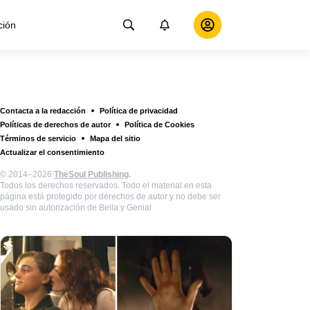
ción
Contacta a la redacción
Política de privacidad
Políticas de derechos de autor
Política de Cookies
Términos de servicio
Mapa del sitio
Actualizar el consentimiento
© 2014–2026
TheSoul Publishing
.
Todos los derechos reservados. Todo el material en esta
página está protegido por derechos de autor y no debe ser
usado sin autorización de Bella y Genial