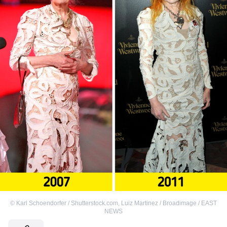
©
Karl Schoendorfer / Shutterstock.com
,
Luiz Martinez / Broadimage / EAST
NEWS