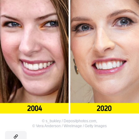
©
s_bukley / Depositphotos.com
,
©
Vera Anderson / WireImage / Getty Images