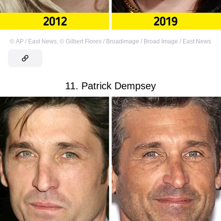
©
AP / East News
,
©
Gilbert Flores / Broadimage / Broad Image / East News
11. Patrick Dempsey