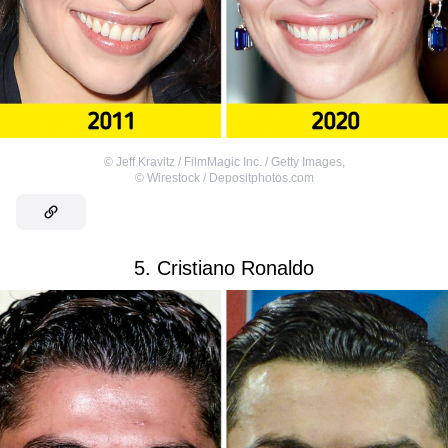
©
Jeff Kravitz / FilmMagic Inc. / Getty Images
,
©
Wirestock / Depositphotos.com
5. Cristiano Ronaldo