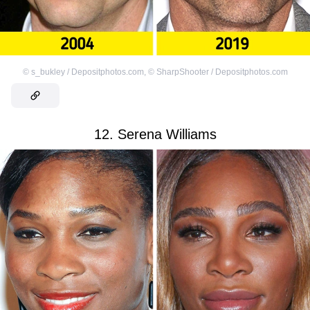
©
s_bukley / Depositphotos.com
,
©
SharpShooter / Depositphotos.com
12. Serena Williams