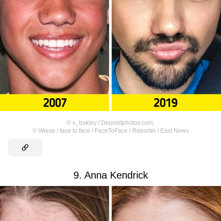
©
s_bukley / Depositphotos.com
,
©
Wiese / face to face / FaceToFace / Reporter / East News
9. Anna Kendrick