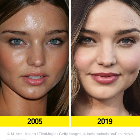
©
M. Von Holden / FilmMagic / Getty Images
,
©
Invision/Invision/East News