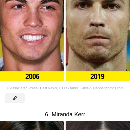
©
Associated Press / East News
,
©
Oleksandr_Gusev / Depositphotos.com
6. Miranda Kerr