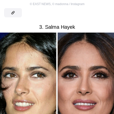
©
EAST NEWS
,
©
madonna / Instagram
3. Salma Hayek