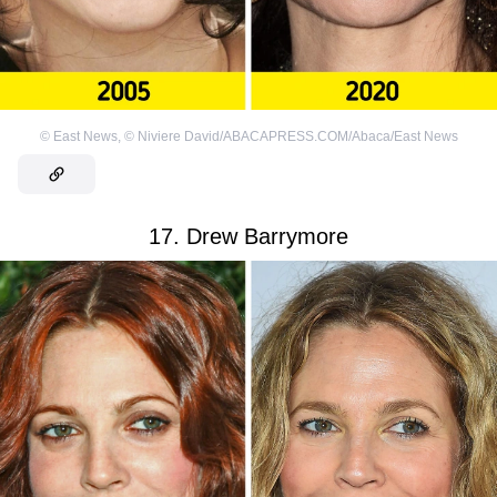
©
East News
,
©
Niviere David/ABACAPRESS.COM/Abaca/East News
17. Drew Barrymore