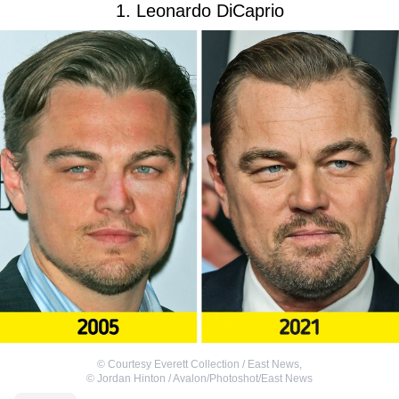
1. Leonardo DiCaprio
©
Courtesy Everett Collection / East News
,
©
Jordan Hinton / Avalon/Photoshot/East News