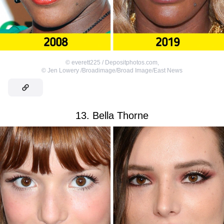
©
everett225 / Depositphotos.com
,
©
Jen Lowery /Broadimage/Broad Image/East News
13. Bella Thorne