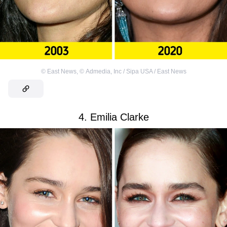
©
East News
,
©
Admedia, Inc / Sipa USA / East News
4. Emilia Clarke