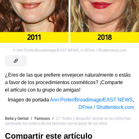
©
Ann Porter/Broadimage/EAST NEWS
,
©
DFree / Shutterstock.com
¿Eres de las que prefiere envejecer naturalmente o estás
a favor de los procedimientos cosméticos? ¡Comparte
el artículo con tu grupo de amigas!
Imagen de portada
Ann Porter/Broadimage/EAST NEWS
,
DFree / Shutterstock.com
Bella y Genial
/
Famosos
/
17 “Antes y después” donde se ve cómo han
cambiado los rostros de los famosos con el paso de los años
Compartir este artículo