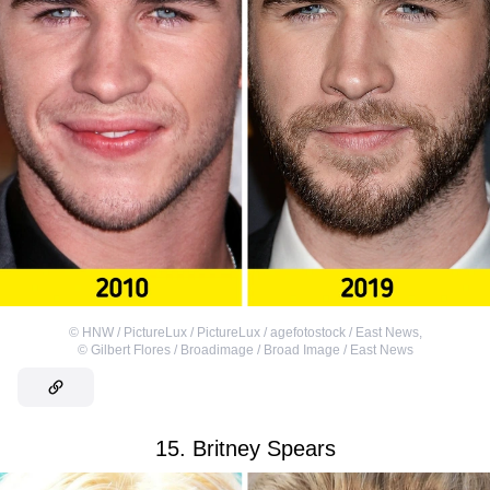
©
HNW / PictureLux / PictureLux / agefotostock / East News
,
©
Gilbert Flores / Broadimage / Broad Image / East News
15. Britney Spears