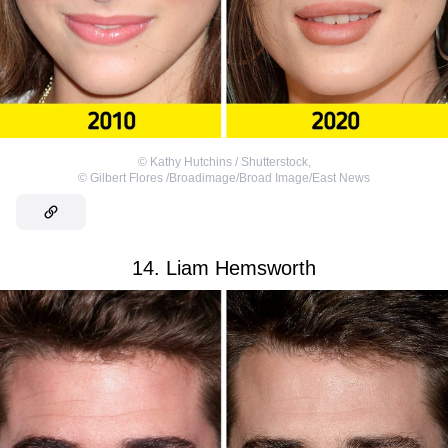
©
Kathy Hutchins / Shutterstock
,
©
Gilbert Flores /Broadimage/Broad Image/East News
14. Liam Hemsworth