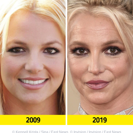
©
Kennell Krista / Sipa / East News
,
©
Invision / Invision / East News