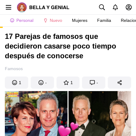
Personal
Nuevo
Mujeres
Familia
Relacio
17 Parejas de famosos que
decidieron casarse poco tiempo
después de conocerse
Famosos
1
-
1
-