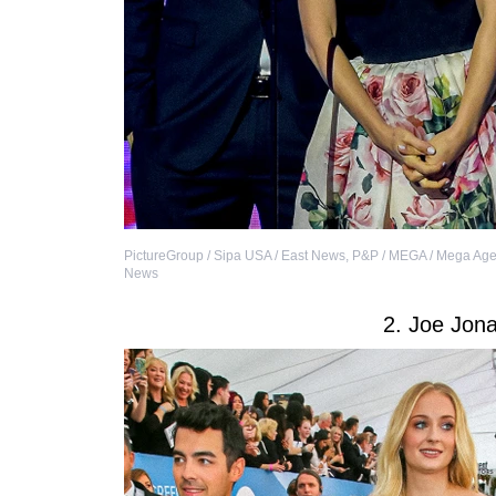
PictureGroup / Sipa USA / East News
,
P&P / MEGA / Mega Agen
News
2. Joe Jon