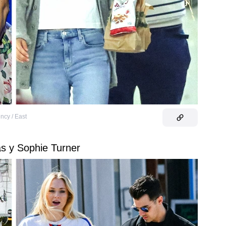
cy / East
as y Sophie Turner