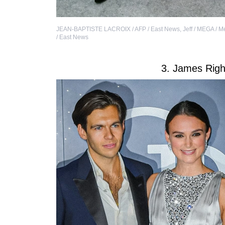
JEAN-BAPTISTE LACROIX / AFP / East News
,
Jeff / MEGA / 
/ East News
3. James Righ