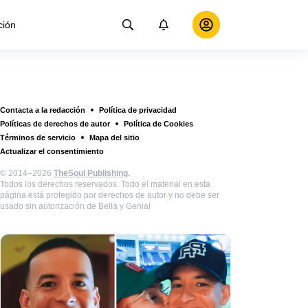
ción
Contacta a la redacción
Política de privacidad
Políticas de derechos de autor
Política de Cookies
Términos de servicio
Mapa del sitio
Actualizar el consentimiento
© 2014–2026
TheSoul Publishing
.
Todos los derechos reservados. Todo el material en esta
página está protegido por derechos de autor y no debe ser
usado sin autorización de Bella y Genial