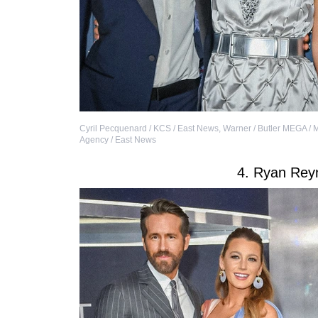
Cyril Pecquenard / KCS / East News
,
Warner / Butler MEGA /
Agency / East News
4. Ryan Reyn