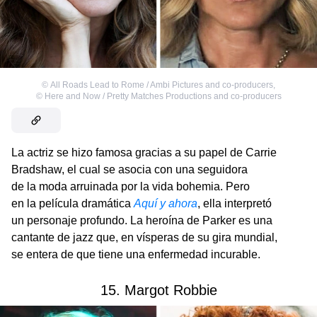
©
All Roads Lead to Rome / Ambi Pictures and co-producers
,
©
Here and Now / Pretty Matches Productions and co-producers
La actriz se hizo famosa gracias a su papel de Carrie
Bradshaw, el cual se asocia con una seguidora
de la moda arruinada por la vida bohemia. Pero
en la película dramática
Aquí y ahora
, ella interpretó
un personaje profundo. La heroína de Parker es una
cantante de jazz que, en vísperas de su gira mundial,
se entera de que tiene una enfermedad incurable.
15. Margot Robbie