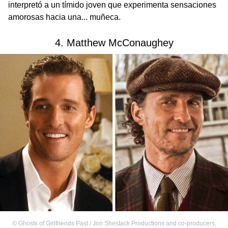
interpretó a un tímido joven que experimenta sensaciones
amorosas hacia una... muñeca.
4. Matthew McConaughey
©
Ghosts of Girlfriends Past / Jon Shestack Productions and co-producers
,