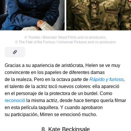
©
Trumbo / Bleecker Street Films and co-producers
,
©
The Fate of the Furious / Universal Pictures and co-producers
Gracias a su apariencia de aristócrata, Helen se ve muy
convincente en los papeles de diferentes damas
de la realeza. Pero en la octava parte de
Rápido y furioso
,
el talento de la actriz tocó nuevos colores: ella apareció
en el personaje de la protectora de un burdel. Como
reconoció
la misma actriz, desde hace tiempo quería filmar
en esta película taquillera. Y cuando aprobaron
su participación, Mirren se emocionó mucho.
8. Kate Beckinsale