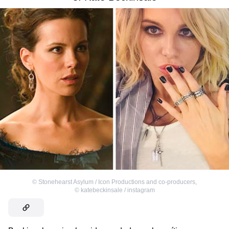
©
Stonehearst Asylum / Icon Productions and co-producers
,
©
katebeckinsale / instagram