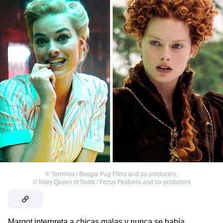
©
Terminal / Beagle Pug Films and co-producers
,
©
Mary Queen of Scots / Focus Features and co-producers
Margot interpreta a chicas malas y nunca se había