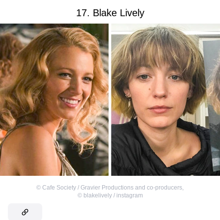
17. Blake Lively
©
Cafe Society / Gravier Productions and co-producers
,
©
blakelively / instagram