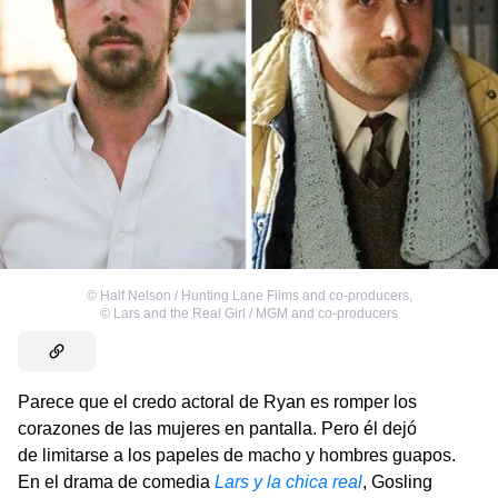
©
Half Nelson / Hunting Lane Films and co-producers
,
©
Lars and the Real Girl / MGM and co-producers
Parece que el credo actoral de Ryan es romper los
corazones de las mujeres en pantalla. Pero él dejó
de limitarse a los papeles de macho y hombres guapos.
En el drama de comedia
Lars y la chica real
, Gosling