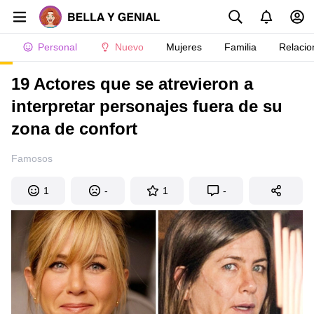
Personal
Nuevo
Mujeres
Familia
Relacio
19 Actores que se atrevieron a
interpretar personajes fuera de su
zona de confort
Famosos
1
-
1
-