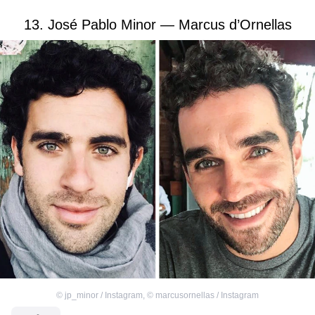
13. José Pablo Minor — Marcus d’Ornellas
©
jp_minor / Instagram
,
©
marcusornellas / Instagram