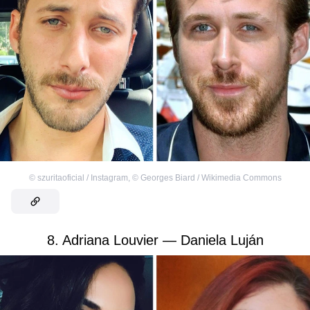
©
szuritaoficial / Instagram
,
©
Georges Biard / Wikimedia Commons
8. Adriana Louvier — Daniela Luján