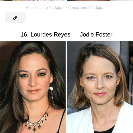
©
belindapop / Instagram
,
©
macabeso / Instagram
16. Lourdes Reyes — Jodie Foster