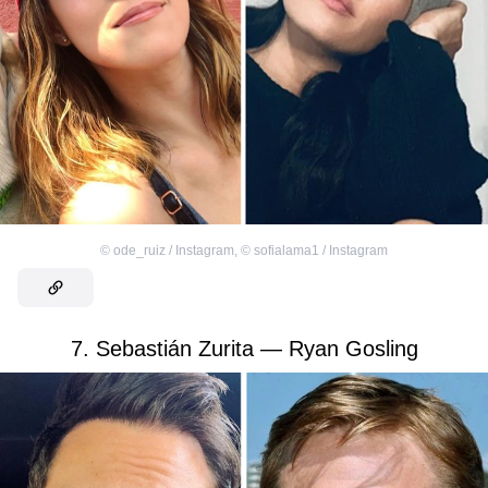
©
ode_ruiz / Instagram
,
©
sofialama1 / Instagram
7. Sebastián Zurita — Ryan Gosling