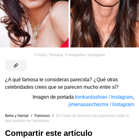
©
Rubí / Televisa
,
©
meganfox / Instagram
¿A qué famosa te consideras parecida? ¿Qué otras
celebridades crees que se parecen mucho entre sí?
Imagen de portada
kimkardashian / Instagram
,
jimenasanchezmx / Instagram
Bella y Genial
/
Famosos
/
20 Pares de famosos tan parecidos entre sí
que podrían ser familiares
Compartir este artículo