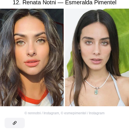
12. Renata Notni — Esmeralda Pimentel
©
rennotni / Instagram
,
©
esmepimentel / Instagram