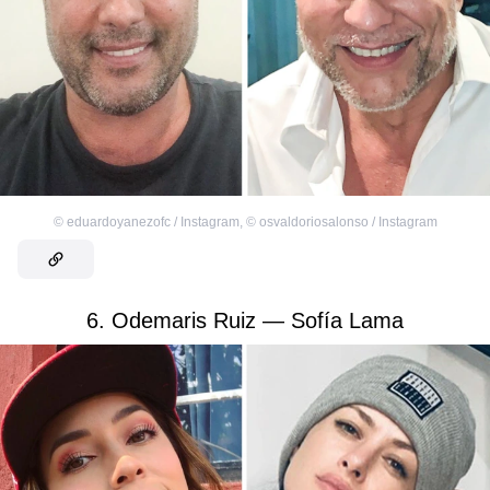
©
eduardoyanezofc / Instagram
,
©
osvaldoriosalonso / Instagram
6. Odemaris Ruiz — Sofía Lama