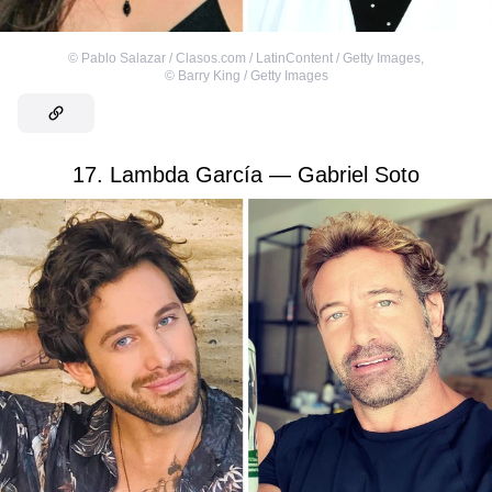
©
Pablo Salazar / Clasos.com / LatinContent / Getty Images
,
©
Barry King / Getty Images
17. Lambda García — Gabriel Soto