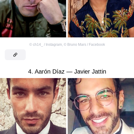
©
ch14_ / Instagram
,
©
Bruno Mars / Facebook
4. Aarón Díaz — Javier Jattin