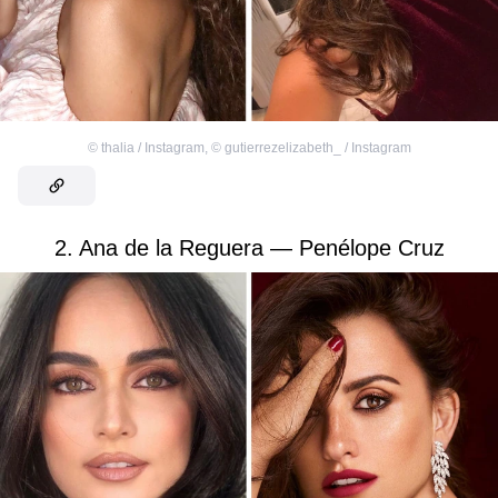
©
thalia / Instagram
,
©
gutierrezelizabeth_ / Instagram
2. Ana de la Reguera — Penélope Cruz