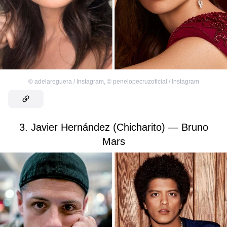
©
adelareguera / Instagram
,
©
penelopecruzoficial / Instagram
3. Javier Hernández (Chicharito) — Bruno
Mars