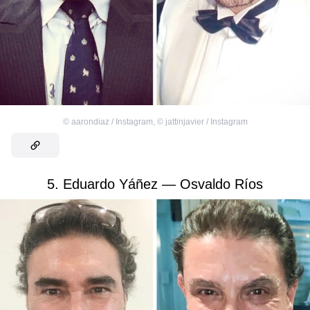
©
aarondiaz / Instagram
,
©
jattinjavier / Instagram
5. Eduardo Yáñez — Osvaldo Ríos