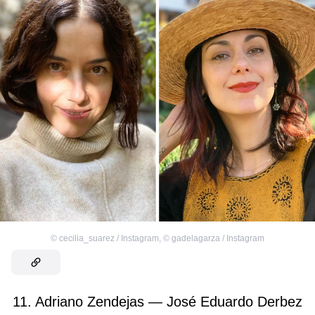
©
cecilia_suarez / Instagram
,
©
gadelagarza / Instagram
11. Adriano Zendejas — José Eduardo Derbez