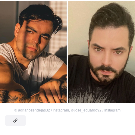
©
adrianozendejas32 / Instagram
,
©
jose_eduardo92 / Instagram