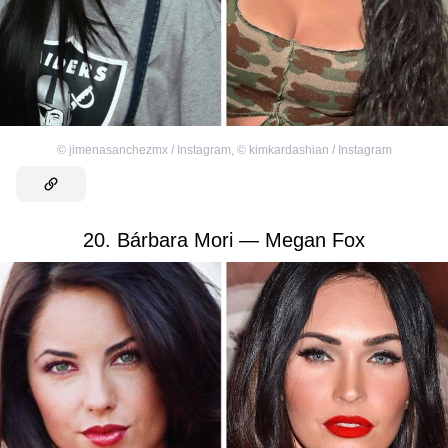
©
jimenasanchezmx / Instagram
,
©
kimkardashian / Instagram
20. Bárbara Mori — Megan Fox