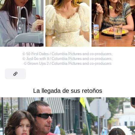
©
50 First Dates / Columbia Pictures and co-producers
,
©
Just Go with It / Columbia Pictures and co-producers
,
©
Grown Ups 2 / Columbia Pictures and co-producers
La llegada de sus retoños