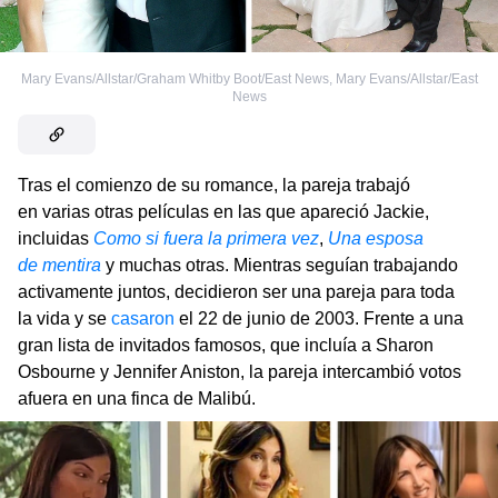
Mary Evans/Allstar/Graham Whitby Boot/East News
,
Mary Evans/Allstar/East
News
Tras el comienzo de su romance, la pareja trabajó
en varias otras películas en las que apareció Jackie,
incluidas
Como si fuera la primera vez
,
Una esposa
de mentira
y muchas otras. Mientras seguían trabajando
activamente juntos, decidieron ser una pareja para toda
la vida y se
casaron
el 22 de junio de 2003. Frente a una
gran lista de invitados famosos, que incluía a Sharon
Osbourne y Jennifer Aniston, la pareja intercambió votos
afuera en una finca de Malibú.