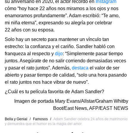
su aniversario en 2020, el actor recordó en
Instagram
cómo “hoy hace 22 años nos miramos a los ojos y nos
enamoramos profundamente”. Adam escribió: “Te amo,
mi niña eterna”, expresando su alegría por celebrar
22 años con su esposa.
Solo hay un secreto para mantener un vínculo tan
estrecho: la confianza y el cariño. Sandler habló con
franqueza al respecto y
dijo
: “Simplemente pasar tiempo
juntos. Asegúrate de no salir corriendo demasiadas veces
y pasar el rato juntos”. Además,
destaca
el valor de ser
abierto y pasar tiempo de calidad, “solo una hora pasando
el rato juntos nos hace vibrar de nuevo”.
¿Cuál es tu película favorita de Adam Sandler?
Imagen de portada
Mary Evans/Allstar/Graham Whitby
Boot/East News
,
AFP/EAST NEWS
Bella y Genial
/
Famosos
/
Adam Sandler celebra 24 años de matrimonio
y demuestra que el humor es la magia del amor