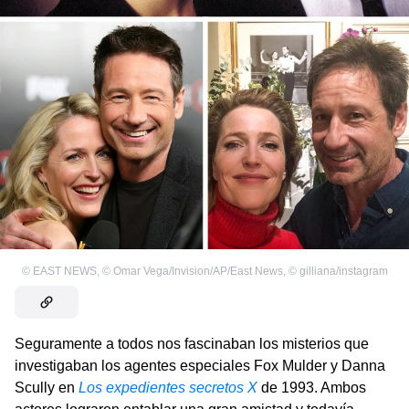
©
EAST NEWS
,
©
Omar Vega/Invision/AP/East News
,
©
gilliana/instagram
Seguramente a todos nos fascinaban los misterios que
investigaban los agentes especiales Fox Mulder y Danna
Scully en
Los expedientes secretos X
de 1993. Ambos