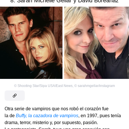
8. Sarah Michelle Gellar y David Boreanaz
©
Shooting Star/Sipa USA/East News
,
©
sarahmgellar/instagram
Otra serie de vampiros que nos robó el corazón fue
la de
Buffy, la cazadora de vampiros
, en 1997, pues tenía
drama, terror, misterio y, por supuesto, pasión.