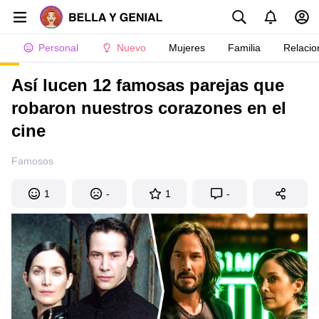
Personal
Nuevo
Mujeres
Familia
Relacio
Así lucen 12 famosas parejas que
robaron nuestros corazones en el
cine
Famosos
1
-
1
-