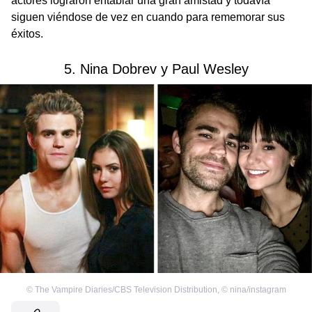
actores lograron entablar una gran amistad y todavía
siguen viéndose de vez en cuando para rememorar sus
éxitos.
5. Nina Dobrev y Paul Wesley
©
The Vampire Diaries/CBS Television Distribution
,
©
nina/instagram