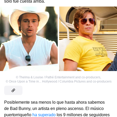
solo fue cuesta arriba.
©
Thelma & Louise / Pathé Entertainment and co-producers
,
©
Once Upon a Time in... Hollywood / Columbia Pictures and co-producers
Posiblemente sea menos lo que hasta ahora sabemos
de Bad Bunny, un artista en pleno ascenso. El músico
puertorriqueño
ha superado
los 9 millones de seguidores