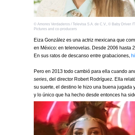
©
Amores Verdaderos / Televisa S.A. de C.V.
,
©
Baby Driver /T
Pictures and co-producers
Eiza González es una actriz mexicana que come
en México: en telenovelas. Desde 2006 hasta 20
En sus ratos de descanso entre grabaciones,
h
Pero en 2013 todo cambió para ella cuando anun
series
, del director Robert Rodríguez. Ella rela
su suerte, el destino le hizo una buena jugada 
y lo único que ha hecho desde entonces ha sid