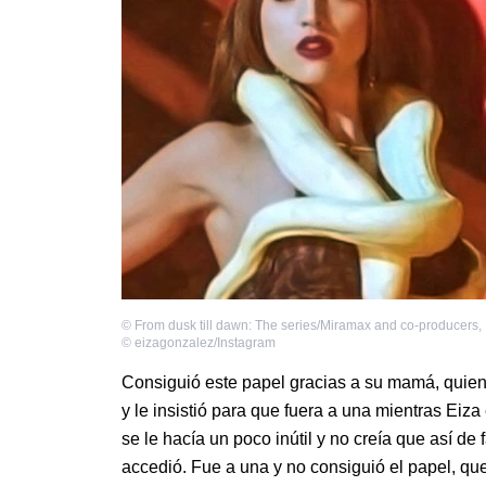
©
From dusk till dawn: The series/Miramax and co-producers
,
©
eizagonzalez/Instagram
Consiguió este papel gracias a su mamá, quien
y le insistió para que fuera a una mientras Eiz
se le hacía un poco inútil y no creía que así de 
accedió. Fue a una y no consiguió el papel, qu