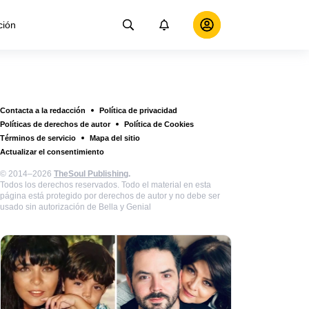
ción
Contacta a la redacción
Política de privacidad
Políticas de derechos de autor
Política de Cookies
Términos de servicio
Mapa del sitio
Actualizar el consentimiento
© 2014–2026
TheSoul Publishing
.
Todos los derechos reservados. Todo el material en esta
página está protegido por derechos de autor y no debe ser
usado sin autorización de Bella y Genial