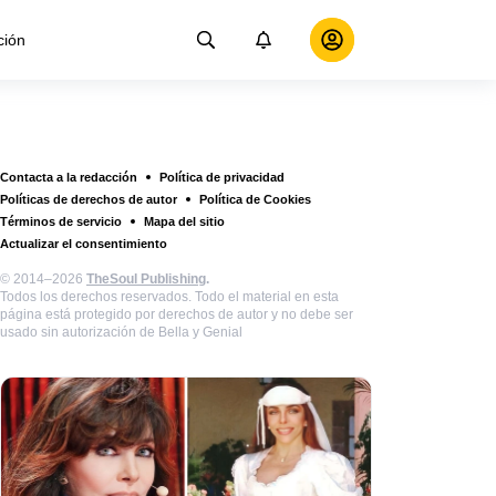
ción
Contacta a la redacción
Política de privacidad
Políticas de derechos de autor
Política de Cookies
Términos de servicio
Mapa del sitio
Actualizar el consentimiento
© 2014–2026
TheSoul Publishing
.
Todos los derechos reservados. Todo el material en esta
página está protegido por derechos de autor y no debe ser
usado sin autorización de Bella y Genial