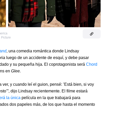
merica
 Picture
land
, una comedia romántica donde Lindsay
ria luego de un accidente de esquí, y debe pasar
dado y su pequeña hija. El coprotagonista será
Chord
ans en
Glee.
er, y cuando leí el guion, pensé: ’Está bien, si voy
esto’”, dijo Lindsay recientemente. El filme estará
erá la única
película en la que trabajará para
ctados dos papeles más, de los que hasta el momento