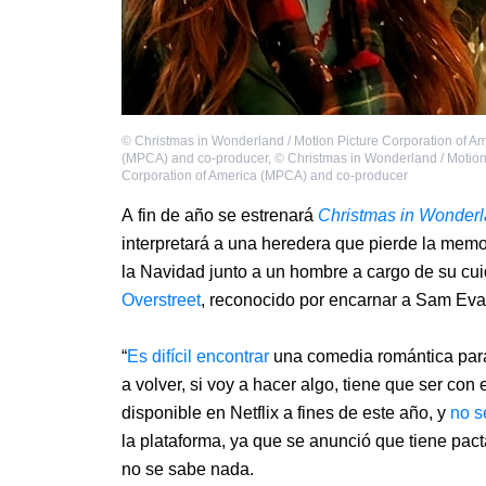
©
Christmas in Wonderland / Motion Picture Corporation of A
(MPCA) and co-producer
,
©
Christmas in Wonderland / Motion
Corporation of America (MPCA) and co-producer
A fin de año se estrenará
Christmas in Wonder
interpretará a una heredera que pierde la memo
la Navidad junto a un hombre a cargo de su cui
Overstreet
, reconocido por encarnar a Sam Ev
“
Es difícil encontrar
una comedia romántica para v
a volver, si voy a hacer algo, tiene que ser con 
disponible en Netflix a fines de este año, y
no s
la plataforma, ya que se anunció que tiene pa
no se sabe nada.