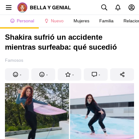
Personal
Nuevo
Mujeres
Familia
Relacio
Shakira sufrió un accidente
mientras surfeaba: qué sucedió
Famosos
-
-
-
-