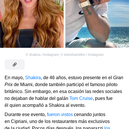
©
shakira / Instagram
,
©
lewishamilton / Instagram
En mayo,
Shakira
, de 46 años, estuvo presente en el
Gran
Prix
de Miami, donde también participó el famoso piloto
británico. Sin embargo, en esa ocasión las redes sociales
no dejaban de hablar del galán
Tom Cruise
, pues fue
él quien acompañó a Shakira al evento.
Durante ese evento,
fueron vistos
cenando juntos
en Cipriani, uno de los restaurantes más exclusivos
de la ciudad. Pocos días después, los paparazzi
los