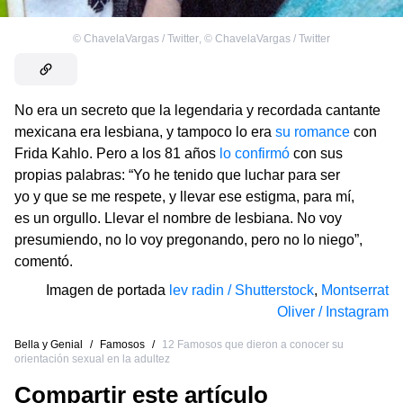
©
ChavelaVargas / Twitter
,
©
ChavelaVargas / Twitter
No era un secreto que la legendaria y recordada cantante
mexicana era lesbiana, y tampoco lo era
su romance
con
Frida Kahlo. Pero a los 81 años
lo confirmó
con sus
propias palabras: “Yo he tenido que luchar para ser
yo y que se me respete, y llevar ese estigma, para mí,
es un orgullo. Llevar el nombre de lesbiana. No voy
presumiendo, no lo voy pregonando, pero no lo niego”,
comentó.
Imagen de portada
lev radin / Shutterstock
,
Montserrat
Oliver / Instagram
Bella y Genial
/
Famosos
/
12 Famosos que dieron a conocer su
orientación sexual en la adultez
Compartir este artículo