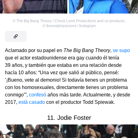
©
The Big Bang Theory / Chuck Lorre Productions and co-producer
,
©
therealjimparsons / Instagram
Aclamado por su papel en
The Big Bang Theory
,
se supo
que el actor estadounidense era gay cuando él tenía
39 años, y también que estaba en una relación desde
hacía 10 años: “Una vez que salió al público, pensé:
’¡Bueno, vete al demonio! Si todavía tienes un problema
con los homosexuales, directamente tienes un problema
conmigo’”,
confesó
años más tarde. Actualmente, y desde
2017,
está casado
con el productor Todd Spiewak.
11. Jodie Foster