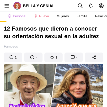
Personal
Nuevo
Mujeres
Familia
Relacio
12 Famosos que dieron a conocer
su orientación sexual en la adultez
Famosos
1
-
1
-