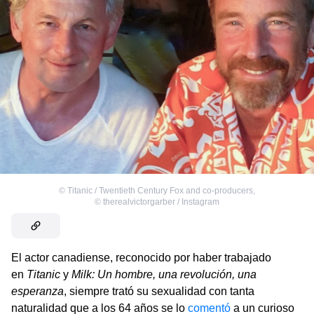
©
Titanic / Twentieth Century Fox and co-producers
,
©
therealvictorgarber / Instagram
El actor canadiense, reconocido por haber trabajado
en
Titanic
y
Milk: Un hombre, una revolución, una
esperanza
, siempre trató su sexualidad con tanta
naturalidad que a los 64 años se lo
comentó
a un curioso