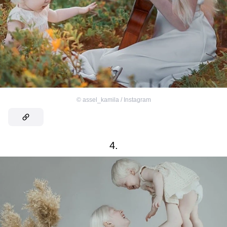
©
assel_kamila / Instagram
4.