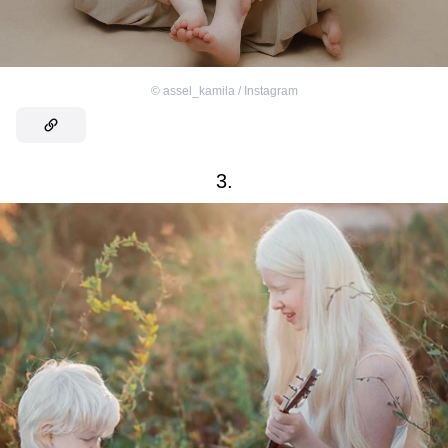
©
assel_kamila / Instagram
3.