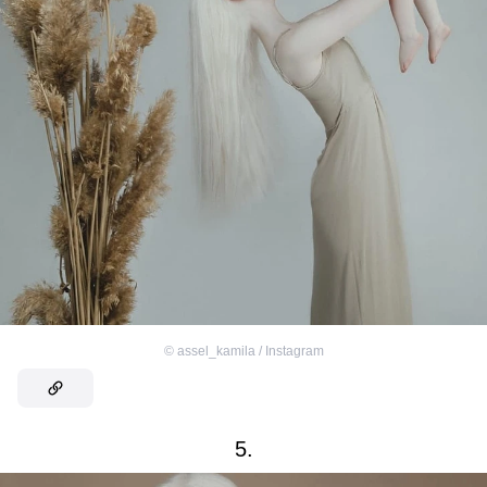
©
assel_kamila / Instagram
5.