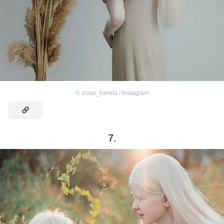
©
assel_kamila / Instagram
7.