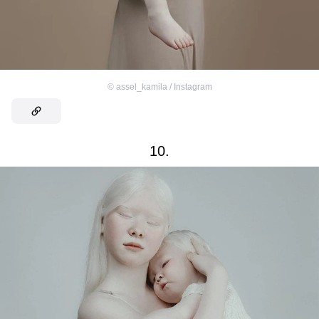
©
assel_kamila / Instagram
10.