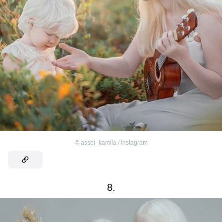
©
assel_kamila / Instagram
8.