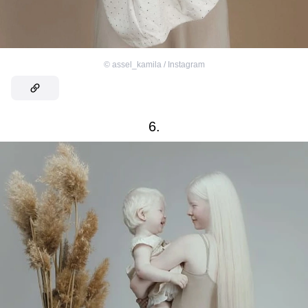
©
assel_kamila / Instagram
6.