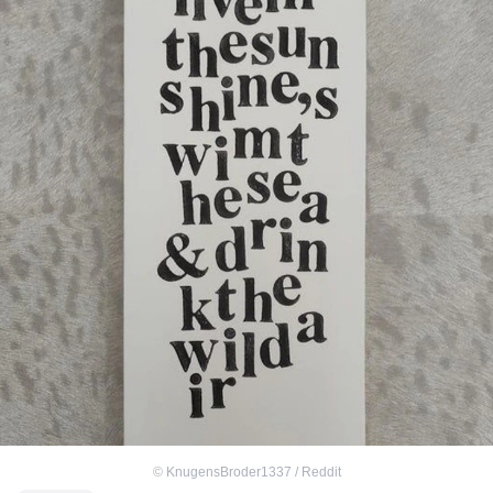
©
KnugensBroder1337 / Reddit