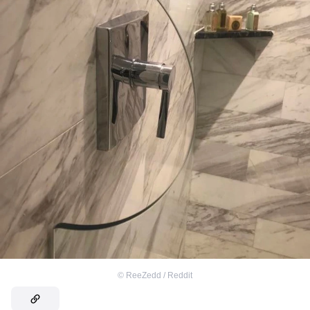
©
ReeZedd / Reddit