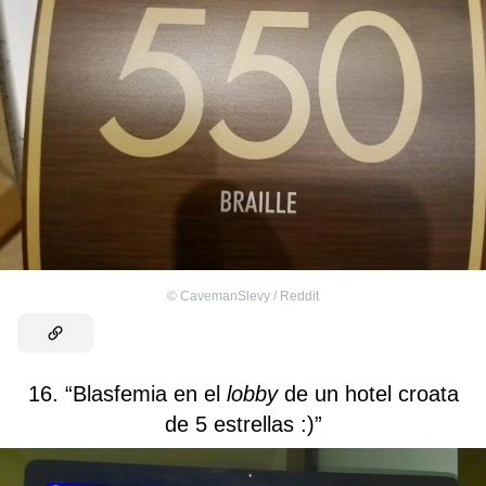
©
CavemanSlevy / Reddit
16. “Blasfemia en el
lobby
de un hotel croata
de 5 estrellas :)”