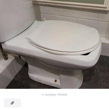
©
scodgey / Reddit