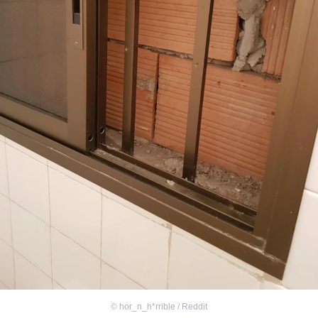
©
hor_n_h*rrible / Reddit