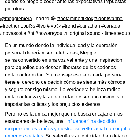
donde se niega a ceder ante las expectativas impuestas
por otros.
@meggiemera
I had to 😂
#notaminortiktok
#idontwanna
#freethen1ppl3s
#fyp
#fypシ
#trend
#canadian
#canada
#novascotia
#hi
#howareyou
♬ original sound - timespedup
En un mundo donde la individualidad y la expresión
personal deberían ser celebradas, Meggie
se ha convertido en una voz valiente y una inspiración
para aquellos que desean liberarse de las cadenas
de la conformidad. Su mensaje es claro: cada persona
tiene el derecho de decidir cómo se siente más cómoda
y segura consigo misma. La verdadera belleza radica
en la confianza y la autenticidad de ser uno mismo, sin
importar las críticas y los prejuicios externos.
Pero no es la única mujer que no busca encajar en los
estándares de belleza, una
“influencer” ha decidido
romper con los tabúes y mostrar su vello facial con orgullo
en redes sociales
. Su valentía y autenticidad han dejado