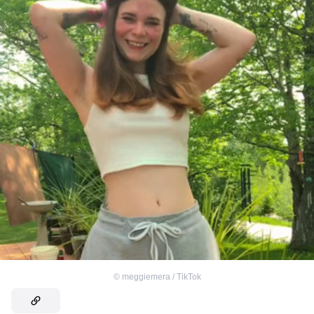
©
meggiemera / TikTok