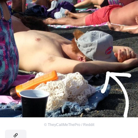
©
TheyCallMeThePro / Reddit