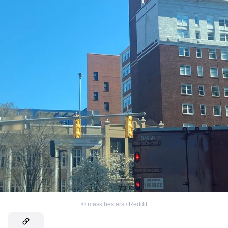
©
maskthestars / Reddit