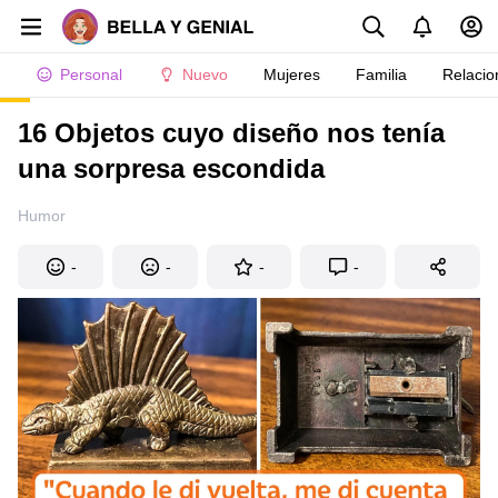
Personal
Nuevo
Mujeres
Familia
Relacio
16 Objetos cuyo diseño nos tenía
una sorpresa escondida
Humor
-
-
-
-