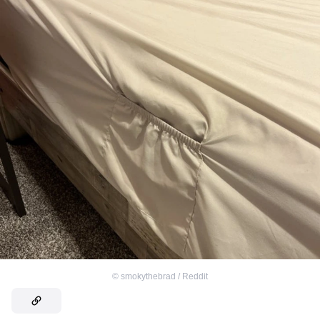
©
smokythebrad / Reddit