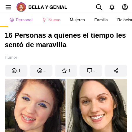
Personal
Nuevo
Mujeres
Familia
Relacio
16 Personas a quienes el tiempo les
sentó de maravilla
Humor
1
-
1
-