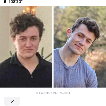
el rostro”
©
Greenface1998 / Reddit