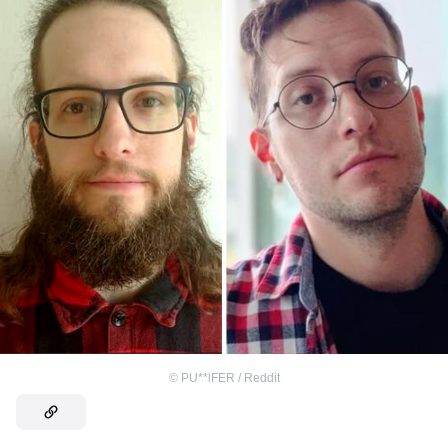
©
PU**lFER / Reddit