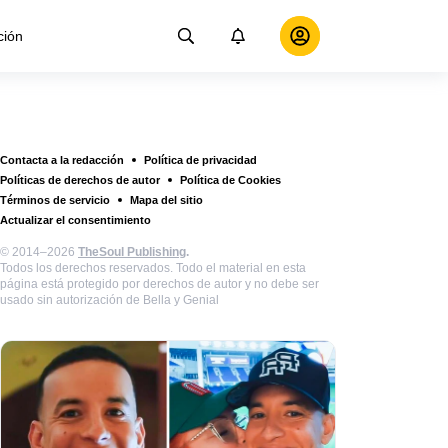
ción
Contacta a la redacción
Política de privacidad
Políticas de derechos de autor
Política de Cookies
Términos de servicio
Mapa del sitio
Actualizar el consentimiento
© 2014–2026
TheSoul Publishing
.
Todos los derechos reservados. Todo el material en esta
página está protegido por derechos de autor y no debe ser
usado sin autorización de Bella y Genial