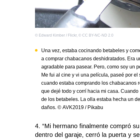
©
Edward Kimber / Flickr
,
©
CC BY-NC-ND 2.0
Una vez, estaba cocinando betabeles y como 
a comprar chabacanos deshidratados. Era un
agradable para pasear. Pero, como soy un po
Me fui al cine y vi una película, paseé por
cuando estaba comprando los chabacanos rec
que dejé todo y corrí hacia mi casa. Cuando
de los betabeles. La olla estaba hecha un 
daños. © AVK2019 / Pikabu
4. “Mi hermano finalmente compró su 
dentro del garaje, cerró la puerta y 