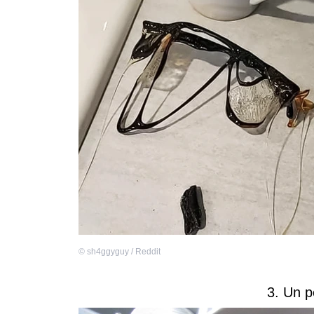
©
sh4ggyguy / Reddit
3. Un 