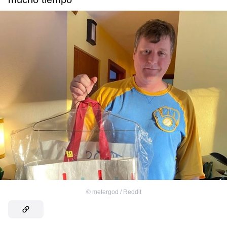
©
metergod / Reddit