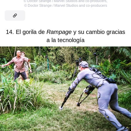
©
Doctor Strange / Marvel Studios and co-producers
,
©
Doctor Strange / Marvel Studios and co-producers
14. El gorila de
Rampage
y su cambio gracias
a la tecnología