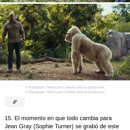
©
Rampage / New Line Cinema and co-producers
,
©
Rampage / New Line Cinema and co-producers
15. El momento en que todo cambia para
Jean Gray (Sophie Turner) se grabó de este