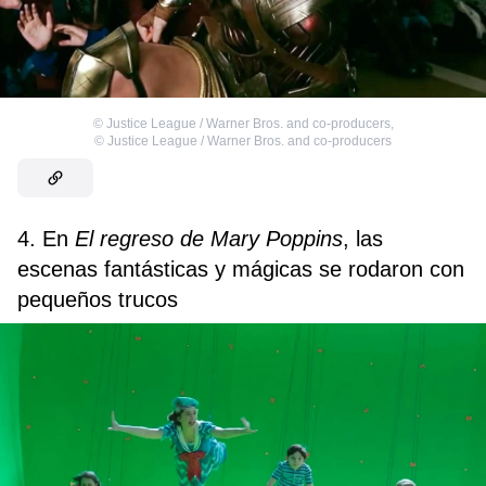
©
Justice League / Warner Bros. and co-producers
,
©
Justice League / Warner Bros. and co-producers
4. En
El regreso de
Mary Poppins
, las
escenas fantásticas y mágicas se rodaron con
pequeños trucos