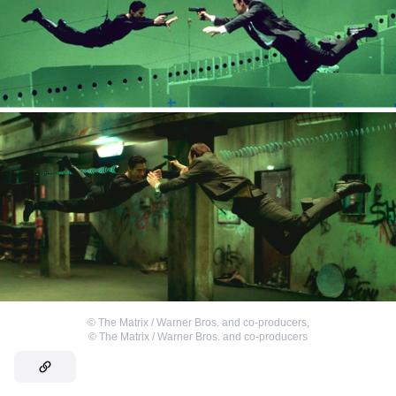
©
The Matrix / Warner Bros. and co-producers
,
©
The Matrix / Warner Bros. and co-producers