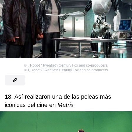
©
I, Robot / Twentieth Century Fox and co-producers
,
©
I, Robot / Twentieth Century Fox and co-producers
18. Así realizaron una de las peleas más
icónicas del cine en
Matrix