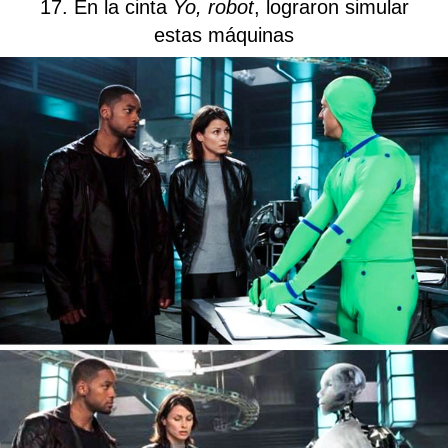
17. En la cinta
Yo, robot
,
lograron simular
estas máquinas