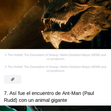
©
The Hobbit: The Desolation of Smaug / Metro-Goldwyn-Mayer (MGM) and
co-producers
,
©
The Hobbit: The Desolation of Smaug / Metro-Goldwyn-Mayer (MGM) and
co-producers
7. Así fue el encuentro de Ant-Man (Paul
Rudd) con un animal gigante