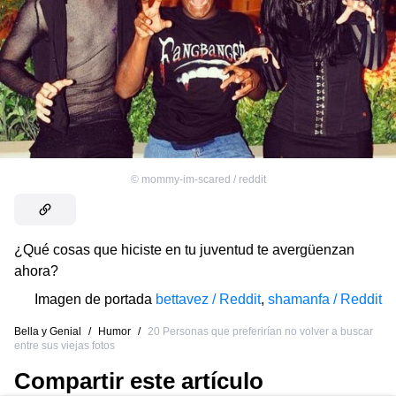
©
mommy-im-scared / reddit
¿Qué cosas que hiciste en tu juventud te avergüenzan
ahora?
Imagen de portada
bettavez / Reddit
,
shamanfa / Reddit
Bella y Genial
/
Humor
/
20 Personas que preferirían no volver a buscar
entre sus viejas fotos
Compartir este artículo