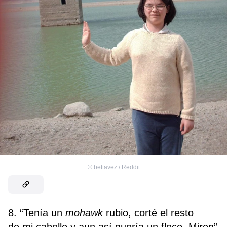
©
bettavez / Reddit
8. “Tenía un
mohawk
rubio, corté el resto