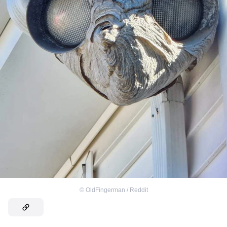
©
OldFingerman / Reddit