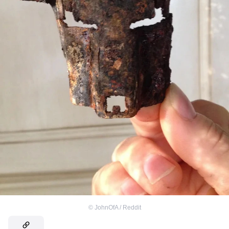
©
JohnOfA / Reddit