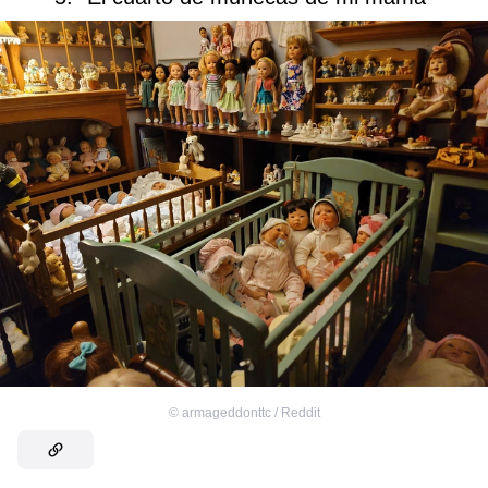
©
armageddonttc / Reddit