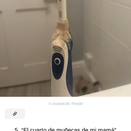
©
charlietc98 / Reddit
5. “El cuarto de muñecas de mi mamá”