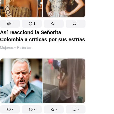
-
1
-
-
Así reaccionó la Señorita
Colombia a críticas por sus estrías
Mujeres
Historias
-
-
-
-