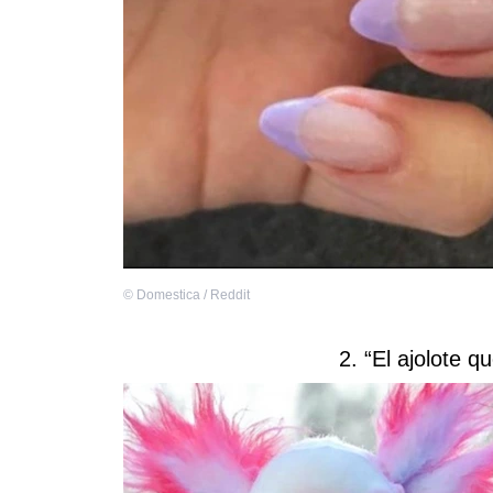
©
Domestica / Reddit
2. “El ajolote q