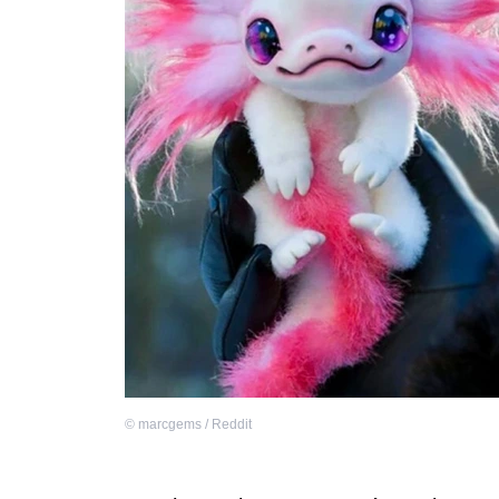
©
marcgems / Reddit