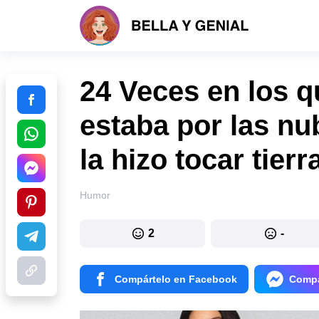
24 Veces en los q
estaba por las nub
la hizo tocar tierr
Humor
2
-
Compártelo en Facebook
Compá