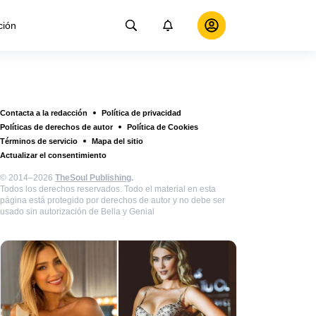
ción
Contacta a la redacción
Política de privacidad
Políticas de derechos de autor
Política de Cookies
Términos de servicio
Mapa del sitio
Actualizar el consentimiento
© 2014–2026
TheSoul Publishing
.
Todos los derechos reservados. Todo el material en esta
página está protegido por derechos de autor y no debe ser
usado sin autorización de Bella y Genial