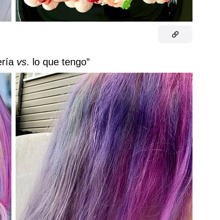
ería
vs
. lo que tengo”