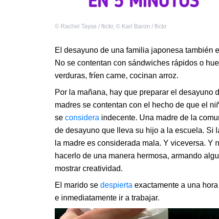
©
Rachel Tayse / flickr
,
©
Karl Baron / flickr
El desayuno de una familia japonesa también e
No se contentan con sándwiches rápidos o hue
verduras, fríen carne, cocinan arroz.
Por la mañana, hay que preparar el desayuno d
madres se contentan con el hecho de que el niñ
se
considera
indecente. Una madre de la comunid
de desayuno que lleva su hijo a la escuela. Si 
la madre es considerada mala. Y viceversa. Y 
hacerlo de una manera hermosa, armando algun
mostrar creatividad.
El marido se
despierta
exactamente a una hora 
e inmediatamente ir a trabajar.