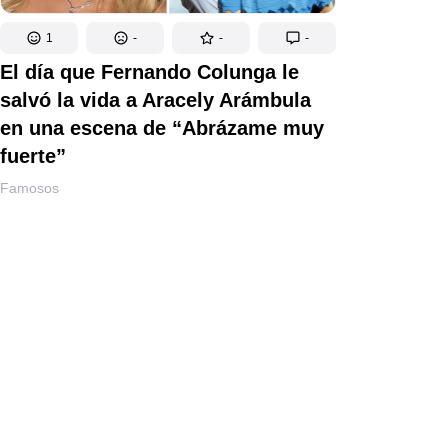
1
-
-
-
El día que Fernando Colunga le
salvó la vida a Aracely Arámbula
en una escena de “Abrázame muy
fuerte”
Famosos