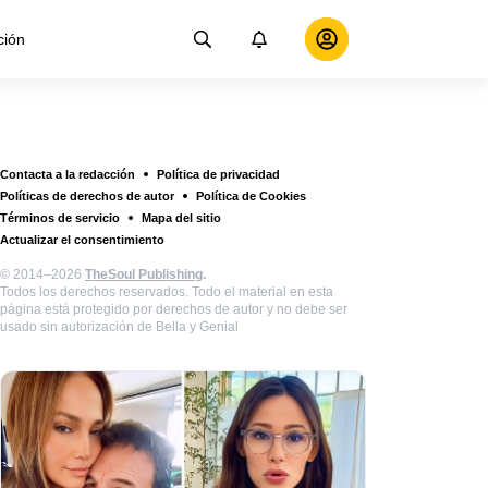
ción
Contacta a la redacción
Política de privacidad
Políticas de derechos de autor
Política de Cookies
Términos de servicio
Mapa del sitio
Actualizar el consentimiento
© 2014–2026
TheSoul Publishing
.
Todos los derechos reservados. Todo el material en esta
página está protegido por derechos de autor y no debe ser
usado sin autorización de Bella y Genial