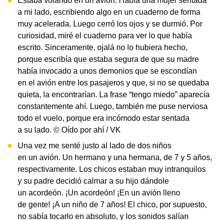
Estaba volando en un avión. Había una mujer sentada
a mi lado, escribiendo algo en un cuaderno de forma
muy acelerada. Luego cerró los ojos y se durmió. Por
curiosidad, miré el cuaderno para ver lo que había
escrito. Sinceramente, ojalá no lo hubiera hecho,
porque escribía que estaba segura de que su madre
había invocado a unos demonios que se escondían
en el avión entre los pasajeros y que, si no se quedaba
quieta, la encontrarían. La frase “tengo miedo” aparecía
constantemente ahí. Luego, también me puse nerviosa
todo el vuelo, porque era incómodo estar sentada
a su lado. © Oído por ahí / VK
Una vez me senté justo al lado de dos niños
en un avión. Un hermano y una hermana, de 7 y 5 años,
respectivamente. Los chicos estaban muy intranquilos
y su padre decidió calmar a su hijo dándole
un acordeón. ¡Un acordeón! ¡En un avión lleno
de gente! ¡A un niño de 7 años! El chico, por supuesto,
no sabía tocarlo en absoluto, y los sonidos salían