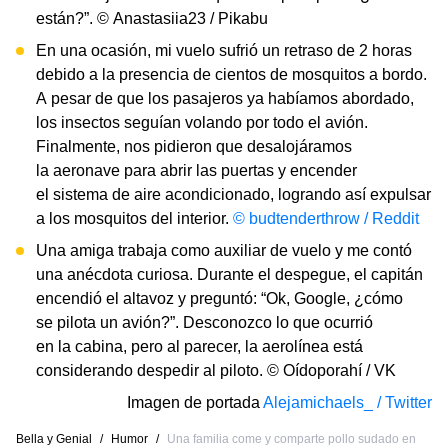
están?”. © Anastasiia23 / Pikabu
En una ocasión, mi vuelo sufrió un retraso de 2 horas
debido a la presencia de cientos de mosquitos a bordo.
A pesar de que los pasajeros ya habíamos abordado,
los insectos seguían volando por todo el avión.
Finalmente, nos pidieron que desalojáramos
la aeronave para abrir las puertas y encender
el sistema de aire acondicionado, logrando así expulsar
a los mosquitos del interior.
© budtenderthrow / Reddit
Una amiga trabaja como auxiliar de vuelo y me contó
una anécdota curiosa. Durante el despegue, el capitán
encendió el altavoz y preguntó: “Ok, Google, ¿cómo
se pilota un avión?”. Desconozco lo que ocurrió
en la cabina, pero al parecer, la aerolínea está
considerando despedir al piloto. © Oídoporahí / VK
Imagen de portada
Alejamichaels_ / Twitter
Bella y Genial
/
Humor
/
Una familia come y comparte pollo sudado en