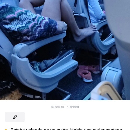
©
hm-m_ / Reddit