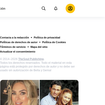
ción
Contacta a la redacción
Política de privacidad
Políticas de derechos de autor
Política de Cookies
Términos de servicio
Mapa del sitio
Actualizar el consentimiento
© 2014–2026
TheSoul Publishing
.
Todos los derechos reservados. Todo el material en esta
página está protegido por derechos de autor y no debe ser
usado sin autorización de Bella y Genial