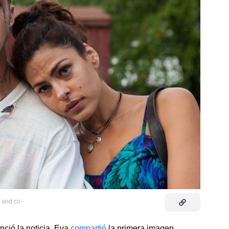
 and co-
ció la noticia, Eva
compartió
la primera imagen