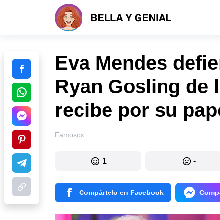
Eva Mendes defie
Ryan Gosling de l
recibe por su pap
Famosos
1
-
Compártelo en Facebook
Compá