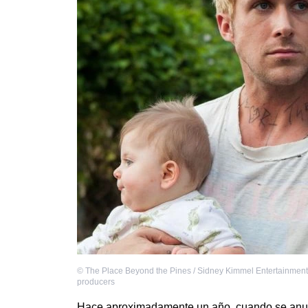
©
The Place Beyond the Pines / Sidney Kimmel Entertainment
producers
Hace aproximadamente un año, cuando se anun