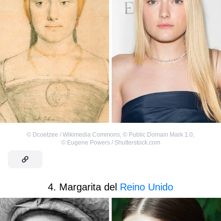
©
Dcoetzee / Wikimedia Commons
,
©
Public Domain Mark 1.0
,
©
Eugene Powers / Shutterstock.com
4. Margarita del
Reino Unido