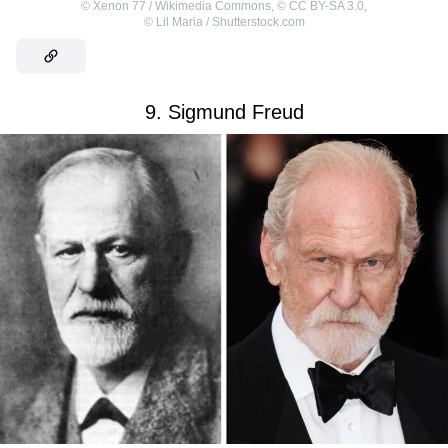
©
Xenon 77 / Wikimedia Commons
,
©
CC BY-SA 3.0
,
©
Lil Maria / Shutterstock.com
9. Sigmund Freud