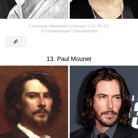
©
Husseyp / Wikimedia Commons
,
©
CC BY 2.0
,
©
PopularImages / Depositphotos
13. Paul Mounet