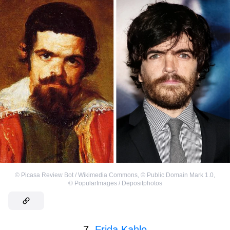
©
Picasa Review Bot / Wikimedia Commons
,
©
Public Domain Mark 1.0
,
©
PopularImages / Depositphotos
7.
Frida Kahlo