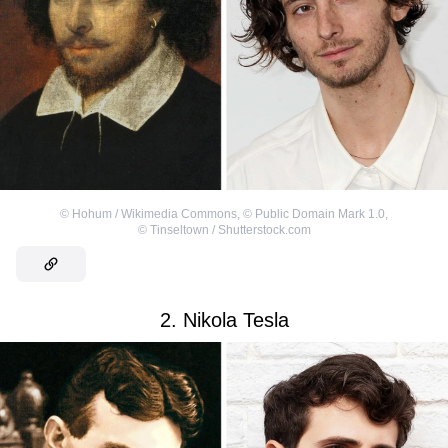
©
Hohum / Wikimedia Commons
,
©
Public Domain Mark 1.0
,
©
Tinseltown / Shutterstock.com
2. Nikola Tesla