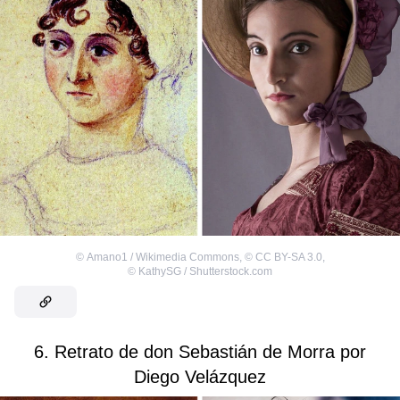
©
Amano1 / Wikimedia Commons
,
©
CC BY-SA 3.0
,
©
KathySG / Shutterstock.com
6. Retrato de don Sebastián de Morra por
Diego Velázquez