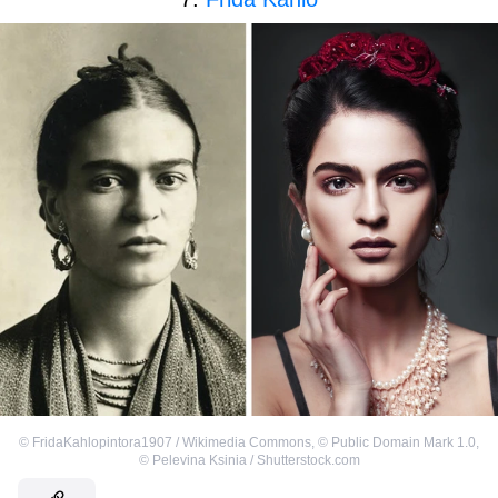
©
FridaKahlopintora1907 / Wikimedia Commons
,
©
Public Domain Mark 1.0
,
©
Pelevina Ksinia / Shutterstock.com