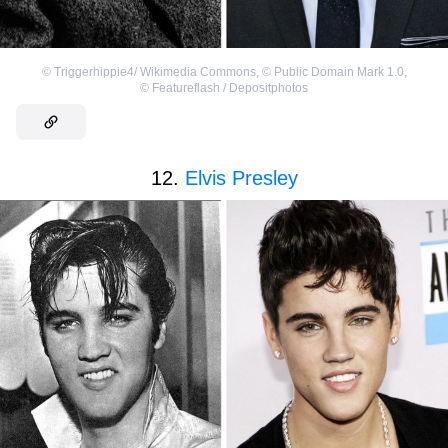
©
Triggerhippie4/ Wikimedia Commons
,
©
Public Domain Mark 1.0
,
©
Featureflash / Depositphotos
12.
Elvis Presley