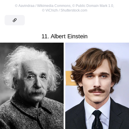
©
Aavindraa / Wikimedia Commons
,
©
Public Domain Mark 1.0
,
©
ViChizh / Shutterstock.com
11. Albert Einstein