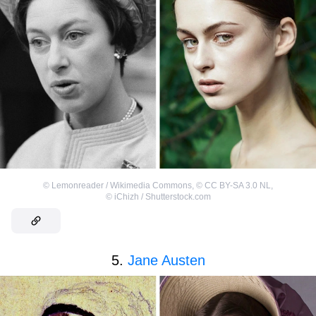
©
Lemonreader / Wikimedia Commons
,
©
CC BY-SA 3.0 NL
,
©
iChizh / Shutterstock.com
5.
Jane Austen