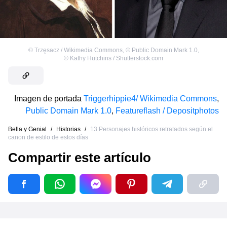
©
Trzęsacz / Wikimedia Commons
,
©
Public Domain Mark 1.0
,
©
Kathy Hutchins / Shutterstock.com
Imagen de portada
Triggerhippie4/ Wikimedia Commons
,
Public Domain Mark 1.0
,
Featureflash / Depositphotos
Bella y Genial
/
Historias
/
13 Personajes históricos retratados según el
canon de estilo de estos días
Compartir este artículo