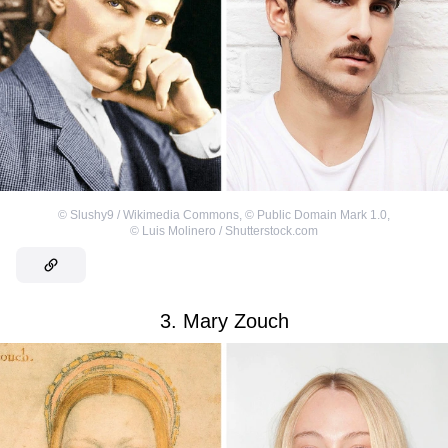
©
Slushy9 / Wikimedia Commons
,
©
Public Domain Mark 1.0
,
©
Luis Molinero / Shutterstock.com
3. Mary Zouch