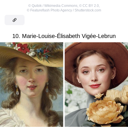
©
Quibik / Wikimedia Commons
,
©
CC BY 2.0
,
©
Featureflash Photo Agency / Shutterstock.com
10. Marie-Louise-Élisabeth Vigée-Lebrun