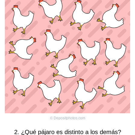
©
Depositphotos.com
2. ¿Qué pájaro es distinto a los demás?