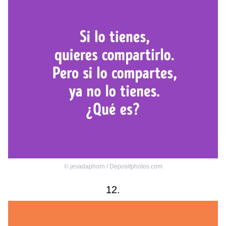
©
jesadaphorn / Depositphotos.com
12.