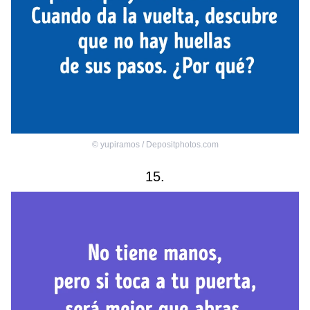
©
yupiramos / Depositphotos.com
15.