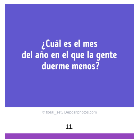
©
floral_set / Depositphotos.com
11.