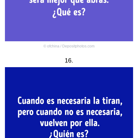
©
ofchina / Depositphotos.com
16.