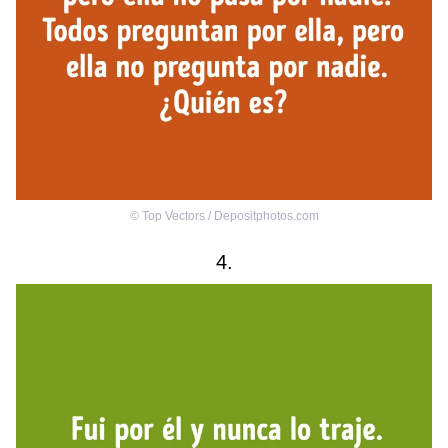
©
Top Vectors / Depositphotos.com
4.