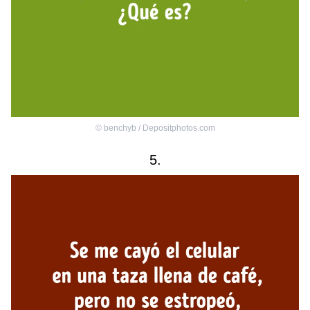
©
benchyb / Depositphotos.com
5.