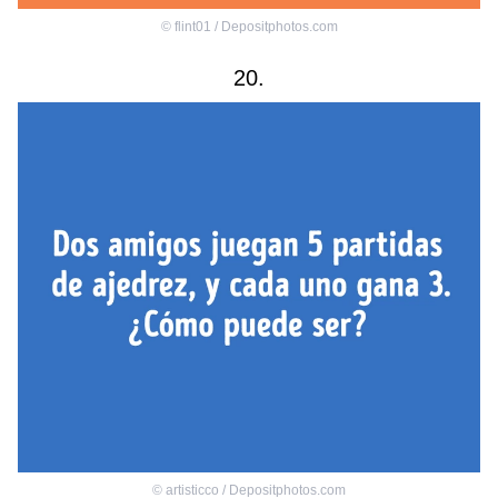
©
flint01 / Depositphotos.com
20.
©
artisticco / Depositphotos.com