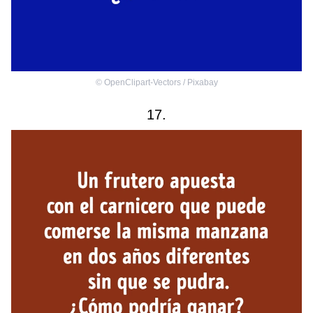
©
OpenClipart-Vectors / Pixabay
17.