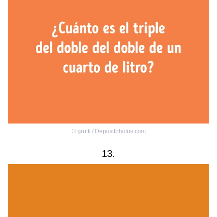
©
gruffi / Depositphotos.com
13.