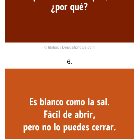
©
tiloligo / Depositphotos.com
6.